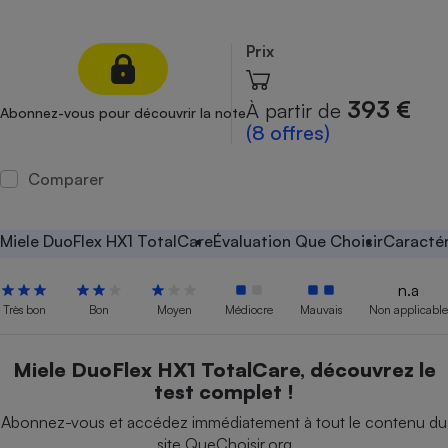
Petit électroménager - U
Complément
Prix
alimentaire
Mutuelle
Assurance emprunteur
393 €
À partir de
Abonnez-vous pour découvrir la note
(8 offres)
Comparer
Matelas
Champagne
bouteille
Banque en 
Miele DuoFlex HX1 TotalCare
Évaluation Que Choisir
Caractér
Téléviseur
Antimoustique
n.a
Lave-linge
Très bon
Bon
Moyen
Médiocre
Mauvais
Non applicable
Miele DuoFlex HX1 TotalCare, découvrez le
test complet !
Radiateur électrique
Abonnez-vous et accédez immédiatement à tout le contenu du
site QueChoisir.org