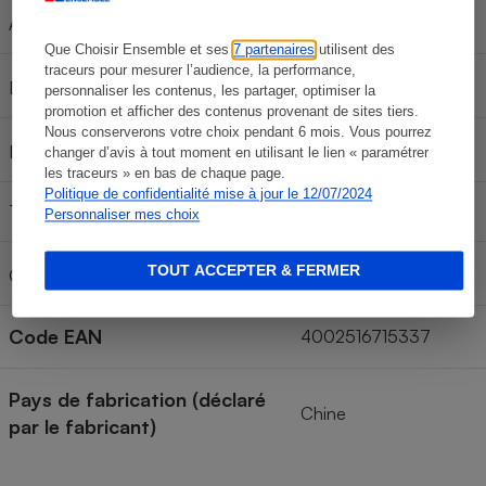
55 minutes
Autonomie annoncée
Que Choisir Ensemble et ses
7 partenaires
utilisent des
traceurs pour mesurer l’audience, la performance,
3 h 30 min
Durée de charge annoncée
personnaliser les contenus, les partager, optimiser la
promotion et afficher des contenus provenant de sites tiers.
Nous conserverons votre choix pendant 6 mois. Vous pourrez
Non
Batterie amovible sans outil
changer d’avis à tout moment en utilisant le lien « paramétrer
les traceurs » en bas de chaque page.
Politique de confidentialité mise à jour le 12/07/2024
Technologie de la batterie
Li-ion
Personnaliser mes choix
TOUT ACCEPTER & FERMER
Capacité de la batterie
Code EAN
4002516715337
Pays de fabrication (déclaré
Chine
par le fabricant)