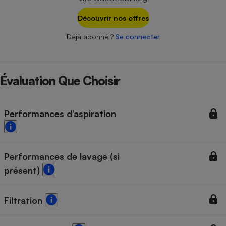
Téléphone mobile -
Smartphone
Découvrir nos offres
Plaque de cuisson à
induction
Déjà abonné ?
Se connecter
Climatiseur -
Évaluation Que Choisir
Ventilateur
Performances d’aspiration
Antivirus
Climatiseur -
Ventilateur
Performances de lavage (si
présent)
Filtration