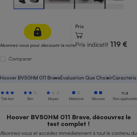
Petit électroménager - U
Complément
alimentaire
Mutuelle
Prix
Assurance emprunteur
119 €
Prix indicatif
Abonnez-vous pour découvrir la note
Comparer
Matelas
Champagne
bouteille
Banque en 
Hoover BV50HM 011 Brave
Évaluation Que Choisir
Caractéris
Téléviseur
Antimoustique
Lave-linge
n.a
Très bon
Bon
Moyen
Médiocre
Mauvais
Non applicable
Hoover BV50HM 011 Brave, découvrez le
Radiateur électrique
test complet !
Abonnez-vous et accédez immédiatement à tout le contenu du