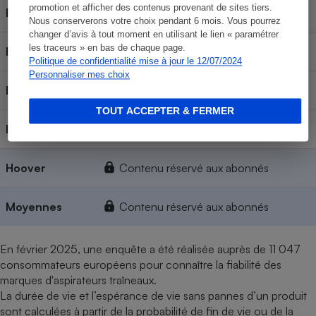
promotion et afficher des contenus provenant de sites tiers.
Rowenta
Contenu réservé aux abonnés
Nous conserverons votre choix pendant 6 mois. Vous pourrez
changer d’avis à tout moment en utilisant le lien « paramétrer
les traceurs » en bas de chaque page.
Electrolux
Contenu réservé aux abonnés
Politique de confidentialité mise à jour le 12/07/2024
Personnaliser mes choix
Bosch
Contenu réservé aux abonnés
TOUT ACCEPTER & FERMER
Dyson
Contenu réservé aux abonnés
Hoover
Contenu réservé aux abonnés
Moyennes
Contenu réservé aux abonnés
En février 2025, une enquête a été réalisée auprès de 11 047
consommateurs européens pour connaître la fiabilité des
marques d'aspirateurs traîneaux.
La durée de vie et l’espérance de vie sans pannes d’un produit
sont calculées à partir de la probabilité de fin de vie ou de la