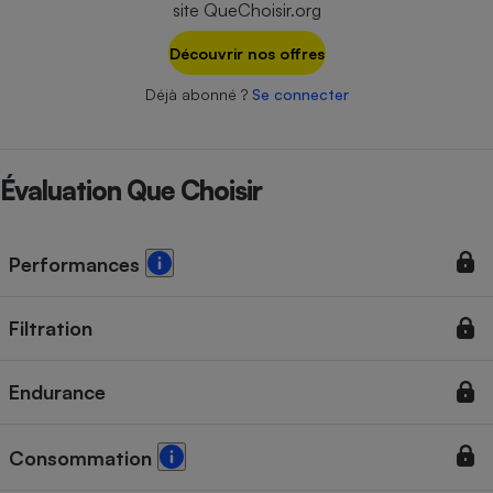
site QueChoisir.org
Téléphone mobile -
Smartphone
Plaque de cuisson à
Découvrir nos offres
induction
Déjà abonné ?
Se connecter
Climatiseur -
Ventilateur
Évaluation Que Choisir
Antivirus
Performances
Climatiseur -
Ventilateur
Filtration
Endurance
Consommation