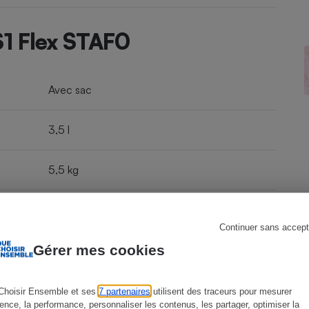
S1 Flex STAF0
s
Réfrigérateur
Avec sac
3,5 l
5,5 kg
10,8 m
Continuer sans accept
Gérer mes cookies
Oui
95,7 cm
Choisir Ensemble et ses
7 partenaires
utilisent des traceurs pour mesurer
ience, la performance, personnaliser les contenus, les partager, optimiser la