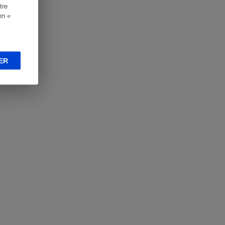
tre
en «
ER