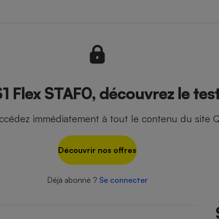
- Ustensile
Foie gras
Aide auditive
r
Assurance vie
1 Flex STAF0, découvrez le tes
ccédez immédiatement à tout le contenu du site Q
Poêle à granulés
gne - Comment choisir une
lle de champagne
en ligne
Découvrir nos offres
Ordinateur portable
Crème solaire
Lave-vaisselle
Déjà abonné ?
Se connecter