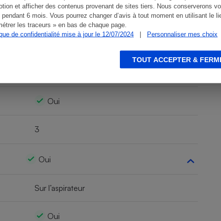
tion et afficher des contenus provenant de sites tiers. Nous conserverons vo
56,8 cm
 pendant 6 mois. Vous pourrez changer d’avis à tout moment en utilisant le li
étrer les traceurs » en bas de chaque page.
ique de confidentialité mise à jour le 12/07/2024
|
Personnaliser mes choix
Non
TOUT ACCEPTER & FERM
Non
Oui
3
Oui
Sur l’aspirateur
Oui