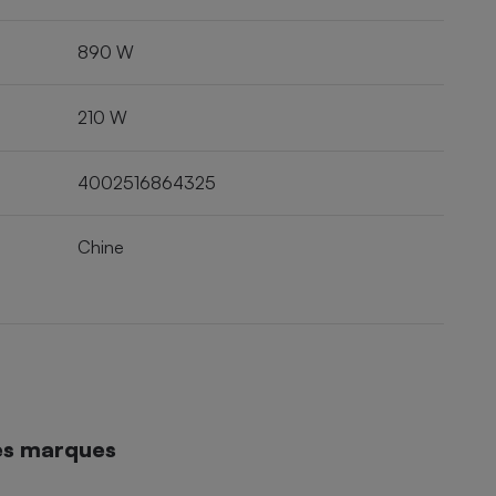
890 W
210 W
4002516864325
Chine
es marques