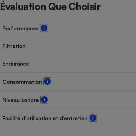
Radiateur électrique
Évaluation Que Choisir
Téléphone mobile -
Smartphone
Performances
Plaque de cuisson à
induction
Filtration
Climatiseur -
Endurance
Ventilateur
Consommation
Antivirus
Climatiseur -
Niveau sonore
Ventilateur
Facilité d'utilisation et d’entretien