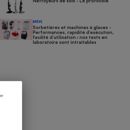
Nettoyeurs de sols - Le protocole
BRÈVE
Sorbetières et machines à glaces​​​​​​ -
Performances, rapidité d’exécution,
facilité d’utilisation : nos tests en
laboratoire sont intraitables
er