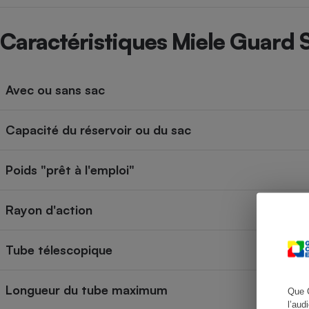
Caractéristiques Miele Guard 
Cafetière à expresso
Avec ou sans sac
Capacité du réservoir ou du sac
Poids "prêt à l'emploi"
Robot ménager
Rayon d'action
Tube télescopique
Longueur du tube maximum
Que 
l’aud