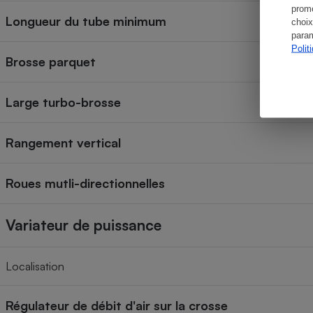
promo
Longueur du tube minimum
choix
param
Polit
Brosse parquet
Large turbo-brosse
Rangement vertical
Roues mutli-directionnelles
Variateur de puissance
Localisation
Régulateur de débit d'air sur la crosse