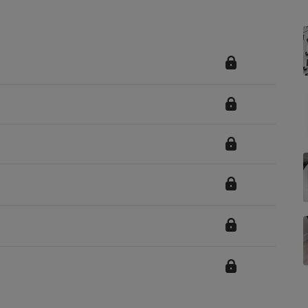
Électricité - Gaz
Appareil photo
numérique
Four encastrable
Lessive
Aspirateur