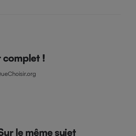
t complet !
ueChoisir.org
Sur le même sujet