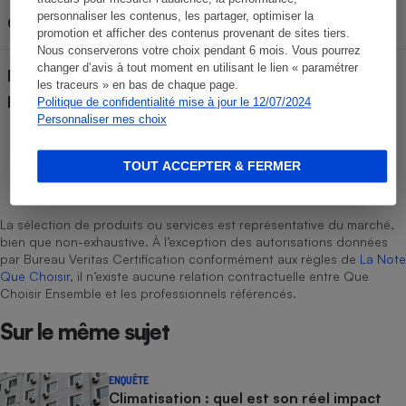
personnaliser les contenus, les partager, optimiser la
Code EAN
4058143059313
promotion et afficher des contenus provenant de sites tiers.
Nous conserverons votre choix pendant 6 mois. Vous pourrez
changer d’avis à tout moment en utilisant le lien « paramétrer
Pays de fabrication (déclaré
Chine
les traceurs » en bas de chaque page.
par le fabricant)
Politique de confidentialité mise à jour le 12/07/2024
Personnaliser mes choix
TOUT ACCEPTER & FERMER
Laurent Baubeste
Rédacteur technique
La sélection de produits ou services est représentative du marché,
bien que non-exhaustive. À l’exception des autorisations données
par Bureau Veritas Certification conformément aux règles de
La Note
Que Choisir
, il n’existe aucune relation contractuelle entre Que
Choisir Ensemble et les professionnels référencés.
Sur le même sujet
ENQUÊTE
Climatisation : quel est son réel impact