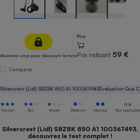
Petit électroménager - U
Complément
alimentaire
Mutuelle
Assurance emprunteur
Prix
59 €
Prix indicatif
Abonnez-vous pour découvrir la note
Matelas
Champagne
bouteille
Comparer
Banque en 
Téléviseur
Antimoustique
Silvercrest (Lidl) SBZBK 850 A1 100367493
Évaluation Que C
Lave-linge
n.a
Très bon
Bon
Moyen
Médiocre
Mauvais
Non applicable
Radiateur électrique
Silvercrest (Lidl) SBZBK 850 A1 100367493,
découvrez le test complet !