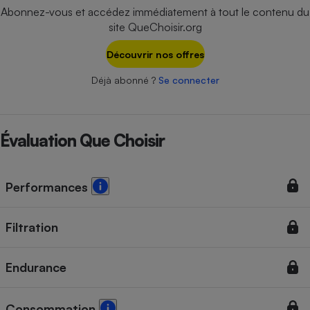
Téléphone mobile -
Abonnez-vous et accédez immédiatement à tout le contenu du
Smartphone
site QueChoisir.org
Plaque de cuisson à
induction
Découvrir nos offres
Déjà abonné ?
Se connecter
Climatiseur -
Ventilateur
Évaluation Que Choisir
Antivirus
Climatiseur -
Performances
Ventilateur
Filtration
Endurance
Consommation