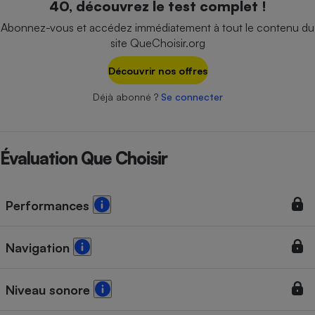
40, découvrez le test complet !
Téléphone mobile -
Smartphone
Abonnez-vous et accédez immédiatement à tout le contenu du
Plaque de cuisson à
site QueChoisir.org
induction
Découvrir nos offres
Déjà abonné ?
Se connecter
Climatiseur -
Ventilateur
Évaluation Que Choisir
Antivirus
Climatiseur -
Ventilateur
Performances
Navigation
Niveau sonore