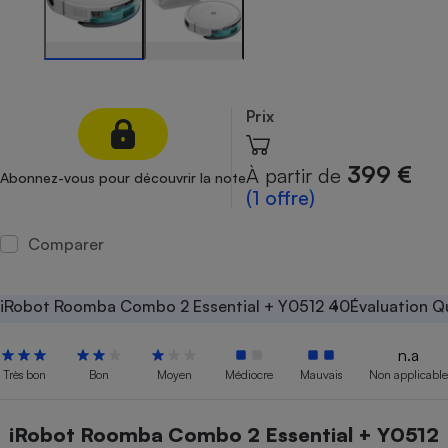
Petit électroménager - U
Complément
alimentaire
Mutuelle
Assurance emprunteur
Prix
399 €
À partir de
Abonnez-vous pour découvrir la note
Matelas
(1 offre)
Champagne
bouteille
Banque en 
Comparer
Téléviseur
Antimoustique
Lave-linge
iRobot Roomba Combo 2 Essential + Y0512 40
Évaluation Q
n.a
Très bon
Bon
Moyen
Médiocre
Mauvais
Non applicable
Radiateur électrique
iRobot Roomba Combo 2 Essential + Y0512