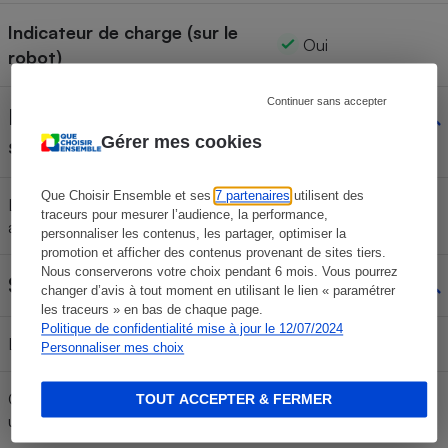
Indicateur de charge (sur le
Oui
robot)
Continuer sans accepter
Bouton marche-arrêt
Non
Gérer mes cookies
sur le robot
Que Choisir Ensemble et ses
7 partenaires
utilisent des
Localisation du bouton marche-
traceurs pour mesurer l’audience, la performance,
arrêt
personnaliser les contenus, les partager, optimiser la
promotion et afficher des contenus provenant de sites tiers.
Nous conserverons votre choix pendant 6 mois. Vous pourrez
Station de charge
Oui
changer d’avis à tout moment en utilisant le lien « paramétrer
les traceurs » en bas de chaque page.
Politique de confidentialité mise à jour le 12/07/2024
Longueur du cordon (ou chargeur)
145 cm
Personnaliser mes choix
Chargeur de la station de charge
TOUT ACCEPTER & FERMER
Non
utilisable pour charger le robot