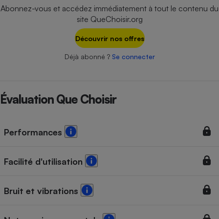
Téléphone mobile -
Abonnez-vous et accédez immédiatement à tout le contenu du
Smartphone
site QueChoisir.org
Plaque de cuisson à
induction
Découvrir nos offres
Déjà abonné ?
Se connecter
Climatiseur -
Ventilateur
Évaluation Que Choisir
Antivirus
Climatiseur -
Performances
Ventilateur
Facilité d'utilisation
Bruit et vibrations