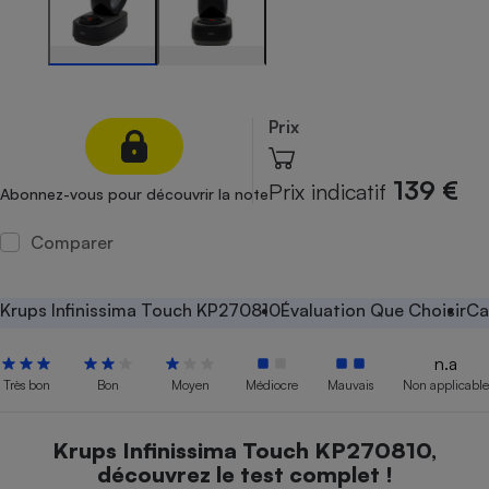
Petit électroménager - U
Complément
alimentaire
Mutuelle
Assurance emprunteur
Prix
139 €
Prix indicatif
Abonnez-vous pour découvrir la note
Matelas
Champagne
bouteille
Comparer
Banque en 
Téléviseur
Antimoustique
Krups Infinissima Touch KP270810
Évaluation Que Choisir
Ca
Lave-linge
n.a
Très bon
Bon
Moyen
Médiocre
Mauvais
Non applicable
Radiateur électrique
Krups Infinissima Touch KP270810,
découvrez le test complet !