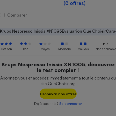
(8 offres)
Petit électroménager - U
Complément
Comparer
alimentaire
Mutuelle
Assurance emprunteur
Krups Nespresso Inissia XN1005
Évaluation Que Choisir
Cara
n.a
Très bon
Bon
Moyen
Médiocre
Mauvais
Non applicable
Matelas
Champagne
bouteille
Banque en 
Krups Nespresso Inissia XN1005, découvrez
Téléviseur
le test complet !
Antimoustique
Lave-linge
Abonnez-vous et accédez immédiatement à tout le contenu du
site QueChoisir.org
Découvrir nos offres
Radiateur électrique
Déjà abonné ?
Se connecter