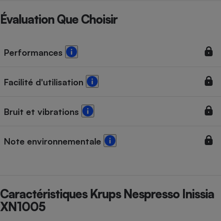
Téléphone mobile -
Smartphone
Évaluation Que Choisir
Plaque de cuisson à
induction
Performances
Climatiseur -
Ventilateur
Facilité d'utilisation
Bruit et vibrations
Antivirus
Climatiseur -
Ventilateur
Note environnementale
Caractéristiques Krups Nespresso Inissia
XN1005