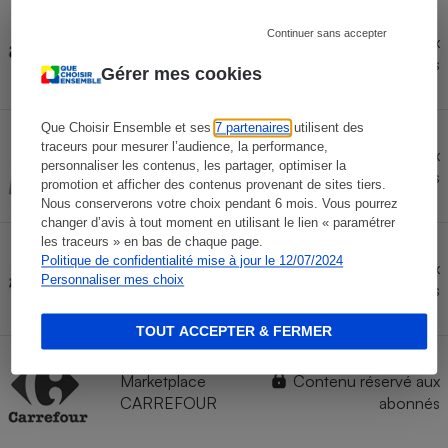
Continuer sans accepter
Contenu réservé aux
AMAZON
abonnés
Gérer mes cookies
Que Choisir Ensemble et ses
7 partenaires
utilisent des
traceurs pour mesurer l’audience, la performance,
Marketplace
Contenu réservé aux
personnaliser les contenus, les partager, optimiser la
FNAC
abonnés
promotion et afficher des contenus provenant de sites tiers.
Nous conserverons votre choix pendant 6 mois. Vous pourrez
changer d’avis à tout moment en utilisant le lien « paramétrer
les traceurs » en bas de chaque page.
Politique de confidentialité mise à jour le 12/07/2024
Marketplace
Contenu réservé aux
Personnaliser mes choix
AUCHAN
abonnés
TOUT ACCEPTER & FERMER
Marketplace
Contenu réservé aux
CARREFOUR
abonnés