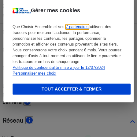
Zones de détection
Gérer mes cookies
Oui
configurables
Que Choisir Ensemble et ses
7 partenaires
utilisent des
Détection de visage
Non
traceurs pour mesurer l’audience, la performance,
personnaliser les contenus, les partager, optimiser la
promotion et afficher des contenus provenant de sites tiers.
Reconnaissance de visage
Non
Nous conserverons votre choix pendant 6 mois. Vous pourrez
changer d’avis à tout moment en utilisant le lien « paramétrer
les traceurs » en bas de chaque page.
Détection de bruit
Politique de confidentialité mise à jour le 12/07/2024
Non
Personnaliser mes choix
Localisation de l'utilisateur
TOUT ACCEPTER & FERMER
pour activer/désactiver la
Oui
caméra
Réseau