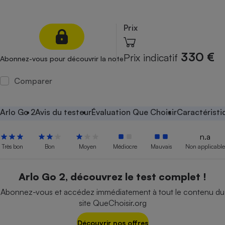
Petit électroménager - U
Complément
Prix
alimentaire
Mutuelle
Assurance emprunteur
330 €
Prix indicatif
Abonnez-vous pour découvrir la note
Comparer
Matelas
Champagne
bouteille
Arlo Go 2
Avis du testeur
Évaluation Que Choisir
Caractéristi
Banque en 
Téléviseur
n.a
Antimoustique
Lave-linge
Très bon
Bon
Moyen
Médiocre
Mauvais
Non applicable
Arlo Go 2, découvrez le test complet !
Abonnez-vous et accédez immédiatement à tout le contenu du
Radiateur électrique
site QueChoisir.org
Découvrir nos offres