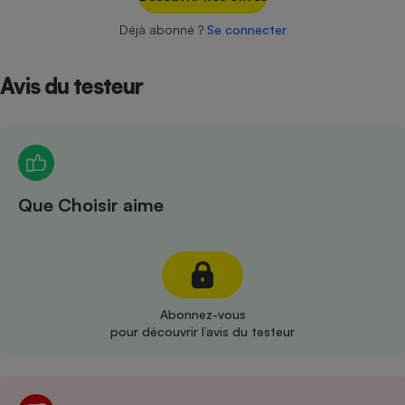
Téléphone mobile -
Smartphone
Déjà abonné ?
Se connecter
Plaque de cuisson à
induction
Avis du testeur
Climatiseur -
Ventilateur
Que Choisir aime
Antivirus
Climatiseur -
Ventilateur
Abonnez-vous
pour découvrir l’avis du testeur