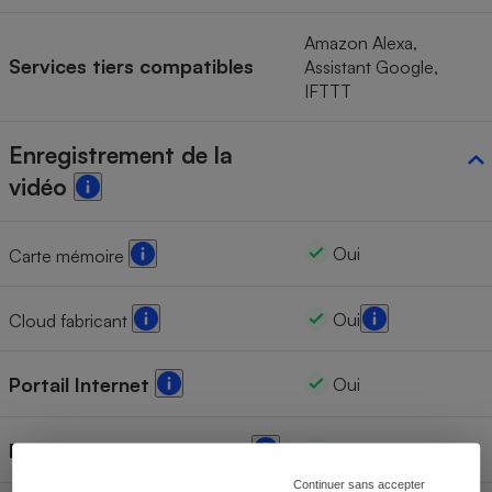
Amazon Alexa,
Services tiers compatibles
Assistant Google,
IFTTT
Enregistrement de la
vidéo
Oui
Carte mémoire
Oui
Cloud fabricant
Portail Internet
Oui
Détection de mouvement
Oui
Continuer sans accepter