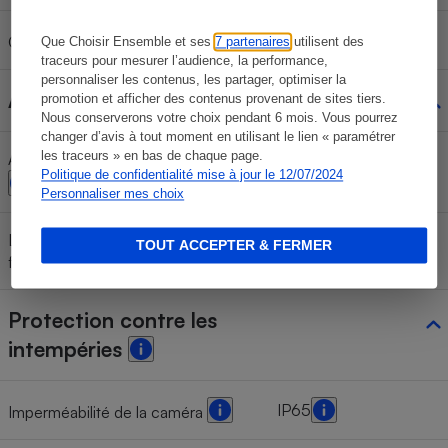
Oui
Câble Ethernet
Que Choisir Ensemble et ses
7 partenaires
utilisent des
traceurs pour mesurer l’audience, la performance,
personnaliser les contenus, les partager, optimiser la
Alimentation électrique
promotion et afficher des contenus provenant de sites tiers.
Nous conserverons votre choix pendant 6 mois. Vous pourrez
changer d’avis à tout moment en utilisant le lien « paramétrer
les traceurs » en bas de chaque page.
Alimentation secteur et/ou batterie
Adaptateur secteur
Politique de confidentialité mise à jour le 12/07/2024
Personnaliser mes choix
Longueur du câble d'alimentation
TOUT ACCEPTER & FERMER
1,45 m
fourni
Protection contre les
intempéries
IP65
Imperméabilité de la caméra