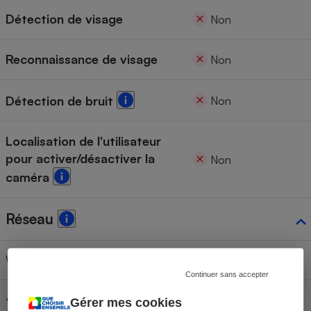
Détection de visage
Non
Reconnaissance de visage
Non
Détection de bruit
Non
Localisation de l'utilisateur
pour activer/désactiver la
Non
caméra
Réseau
Wi-Fi
Oui
Continuer sans accepter
4G
Non
Gérer mes cookies