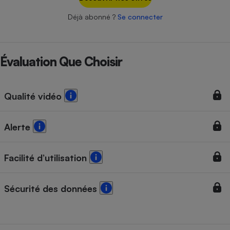
Téléphone mobile -
Smartphone
Déjà abonné ?
Se connecter
Plaque de cuisson à
induction
Évaluation Que Choisir
Climatiseur -
Ventilateur
Qualité vidéo
Antivirus
Alerte
Climatiseur -
Ventilateur
Facilité d’utilisation
Sécurité des données