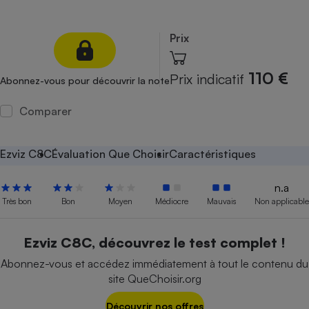
Petit électroménager - U
Complément
Prix
alimentaire
Mutuelle
Assurance emprunteur
110 €
Prix indicatif
Abonnez-vous pour découvrir la note
Comparer
Matelas
Champagne
bouteille
Ezviz C8C
Évaluation Que Choisir
Caractéristiques
Banque en 
Téléviseur
n.a
Antimoustique
Lave-linge
Très bon
Bon
Moyen
Médiocre
Mauvais
Non applicable
Ezviz C8C, découvrez le test complet !
Abonnez-vous et accédez immédiatement à tout le contenu du
Radiateur électrique
site QueChoisir.org
Découvrir nos offres