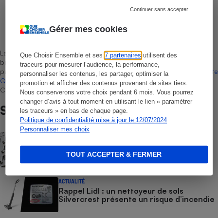
Continuer sans accepter
Laurent Baubeste
Gérer mes cookies
Rédacteur technique
La sélection de produits ou services est représentative du marché,
Que Choisir Ensemble et ses
7 partenaires
utilisent des
bien que non-exhaustive. À l’exception des autorisations données
traceurs pour mesurer l’audience, la performance,
par Bureau Veritas Certification conformément aux règles de
La Note
personnaliser les contenus, les partager, optimiser la
Que Choisir
, il n’existe aucune relation contractuelle entre Que
promotion et afficher des contenus provenant de sites tiers.
Choisir Ensemble et les professionnels référencés.
Nous conserverons votre choix pendant 6 mois. Vous pourrez
changer d’avis à tout moment en utilisant le lien « paramétrer
Sur le même sujet
les traceurs » en bas de chaque page.
Politique de confidentialité mise à jour le 12/07/2024
Personnaliser mes choix
ENQUÊTE
Climatisation : quel est son réel impact
écologique ?
TOUT ACCEPTER & FERMER
ACTUALITÉ
Rappel Lidl : un nettoyeur de sols
Silvercrest présente un risque d’incendie