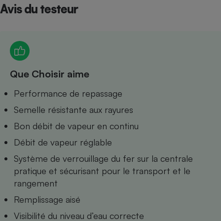
Avis du testeur
Petit électroménager - U
Complément
alimentaire
Mutuelle
Assurance emprunteur
Que Choisir aime
Performance de repassage
Matelas
Champagne
bouteille
Semelle résistante aux rayures
Banque en 
Bon débit de vapeur en continu
Téléviseur
Antimoustique
Débit de vapeur réglable
Lave-linge
Système de verrouillage du fer sur la centrale
pratique et sécurisant pour le transport et le
rangement
Radiateur électrique
Remplissage aisé
Visibilité du niveau d’eau correcte