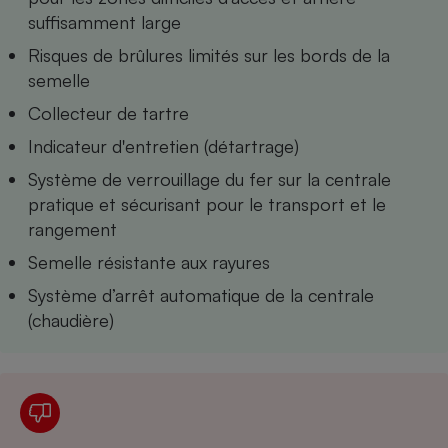
Téléphone mobile -
suffisamment large
Smartphone
Plaque de cuisson à
Risques de brûlures limités sur les bords de la
induction
semelle
Collecteur de tartre
Indicateur d'entretien (détartrage)
Climatiseur -
Ventilateur
Système de verrouillage du fer sur la centrale
pratique et sécurisant pour le transport et le
rangement
Antivirus
Semelle résistante aux rayures
Climatiseur -
Ventilateur
Système d’arrêt automatique de la centrale
(chaudière)