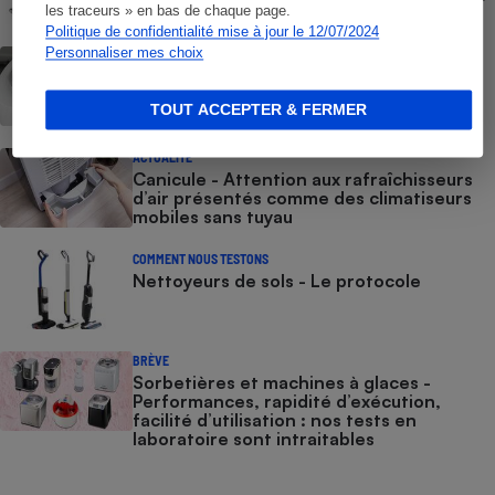
les traceurs » en bas de chaque page.
Politique de confidentialité mise à jour le 12/07/2024
Personnaliser mes choix
ACTUALITÉ
Climatiseur sans tuyau (vidéo) - Que vaut
le FreshOne de Polara ?
TOUT ACCEPTER & FERMER
ACTUALITÉ
Canicule - Attention aux rafraîchisseurs
d’air présentés comme des climatiseurs
mobiles sans tuyau
COMMENT NOUS TESTONS
Nettoyeurs de sols - Le protocole
BRÈVE
Sorbetières et machines à glaces​​​​​​ -
Performances, rapidité d’exécution,
facilité d’utilisation : nos tests en
laboratoire sont intraitables