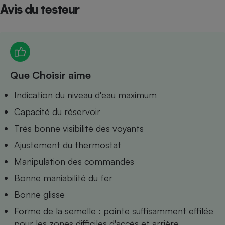
Avis du testeur
Petit électroménager - U
Complément
alimentaire
Mutuelle
Assurance emprunteur
Que Choisir aime
Indication du niveau d'eau maximum
Matelas
Champagne
bouteille
Capacité du réservoir
Banque en 
Très bonne visibilité des voyants
Téléviseur
Antimoustique
Ajustement du thermostat
Lave-linge
Manipulation des commandes
Bonne maniabilité du fer
Bonne glisse
Radiateur électrique
Forme de la semelle : pointe suffisamment effilée
pour les zones difficiles d'accès et arrière