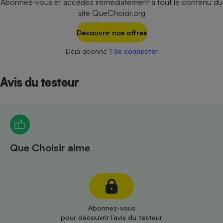
Abonnez-vous et accédez immédiatement à tout le contenu du
Téléphone mobile -
site QueChoisir.org
Smartphone
Plaque de cuisson à
induction
Découvrir nos offres
Déjà abonné ?
Se connecter
Climatiseur -
Avis du testeur
Ventilateur
Antivirus
Climatiseur -
Ventilateur
Que Choisir aime
Abonnez-vous
pour découvrir l’avis du testeur