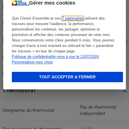
Gérer mes cookies
Longueur
40 cm
Que Choisir Ensemble et ses
7 partenaires
utilisent des
Largeur
24 cm
traceurs pour mesurer l’audience, la performance,
personnaliser les contenus, les partager, optimiser la
promotion et afficher des contenus provenant de sites tiers.
Débit de vapeur
Nous conserverons votre choix pendant 6 mois. Vous pourrez
changer d’avis à tout moment en utilisant le lien « paramétrer
les traceurs » en bas de chaque page.
Débit de vapeur réglable
Politique de confidentialité mise à jour le 12/07/2024
Non
Personnaliser mes choix
Débit de vapeur automatique
Non vérifié
TOUT ACCEPTER & FERMER
Thermostat
Pas de thermostat
Sérigraphie du thermostat
indépendant