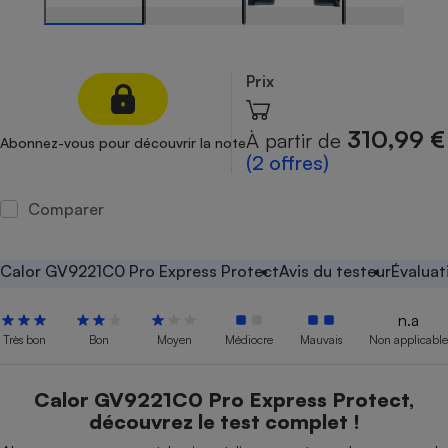
Petit électroménager - U
Complément
alimentaire
Prix
Mutuelle
Assurance emprunteur
310,99 €
À partir de
Abonnez-vous pour découvrir la note
(2 offres)
Matelas
Champagne
Comparer
bouteille
Banque en 
Téléviseur
Calor GV9221C0 Pro Express Protect
Avis du testeur
Évaluat
Antimoustique
Lave-linge
n.a
Très bon
Bon
Moyen
Médiocre
Mauvais
Non applicable
Radiateur électrique
Calor GV9221C0 Pro Express Protect,
découvrez le test complet !