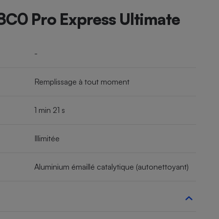
8C0 Pro Express Ultimate
-
Remplissage à tout moment
1 min 21 s
Illimitée
Aluminium émaillé catalytique (autonettoyant)