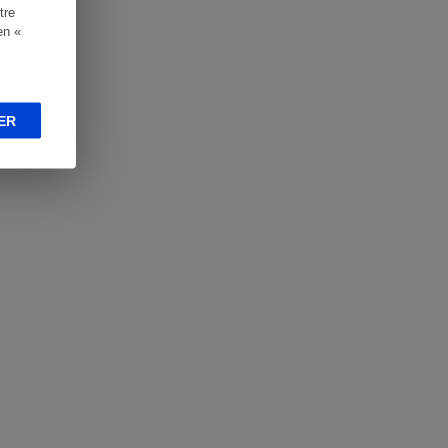
tre
en «
ER