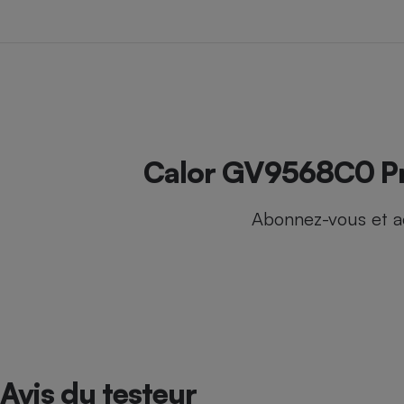
Internet
Gros électroménager
Téléphonie
Petit électroménager 
Complément
alimentaire
Mutuelle
Assurance emprunteu
Calor GV9568C0 Pro
Abonnez-vous et a
Matelas
Champa
boutei
Banque 
Téléviseur
Antimoustique
Lave-linge
Avis du testeur