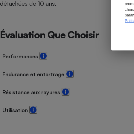
détachées de 10 ans.
promo
choix
param
Polit
Évaluation Que Choisir
Performances
Endurance et entartrage
Résistance aux rayures
Utilisation