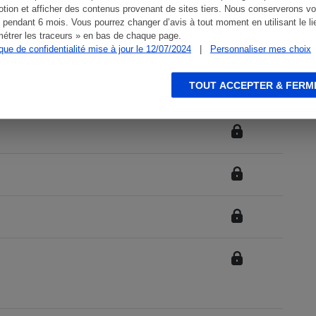
tion et afficher des contenus provenant de sites tiers. Nous conserverons vo
 pendant 6 mois. Vous pourrez changer d’avis à tout moment en utilisant le li
étrer les traceurs » en bas de chaque page.
ique de confidentialité mise à jour le 12/07/2024
|
Personnaliser mes choix
TOUT ACCEPTER & FERM