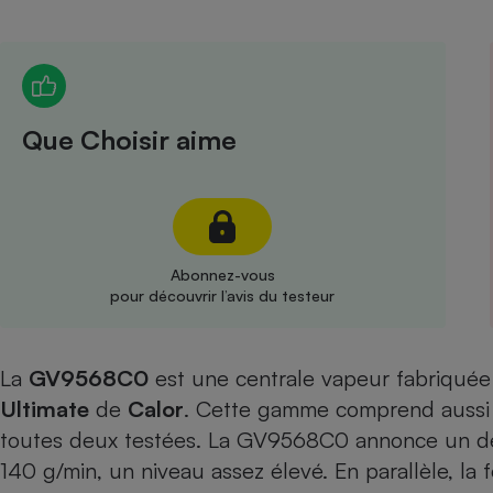
Radiateur électrique
Téléphone mobile -
Smartphone
Plaque de cuisson à
Que Choisir aime
induction
Climatiseur -
Ventilateur
Abonnez-vous
pour découvrir l’avis du testeur
Antivirus
Climatiseur -
La
GV9568C0
est une centrale vapeur fabriqué
Ventilateur
Ultimate
de
Calor
. Cette gamme comprend aussi
toutes deux testées. La GV9568C0 annonce un dé
140 g/min, un niveau assez élevé. En parallèle, la 