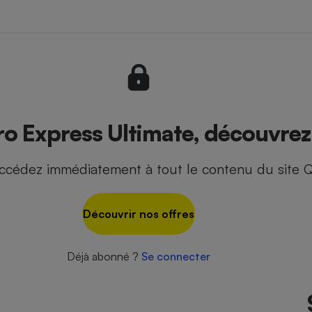
- Ustensile
Foie gras
Aide auditive
r
Assurance vie
 Express Ultimate, découvrez l
ccédez immédiatement à tout le contenu du site Q
Poêle à granulés
gne - Comment choisir une
lle de champagne
en ligne
Découvrir nos offres
Ordinateur portable
Crème solaire
Lave-vaisselle
Déjà abonné ?
Se connecter