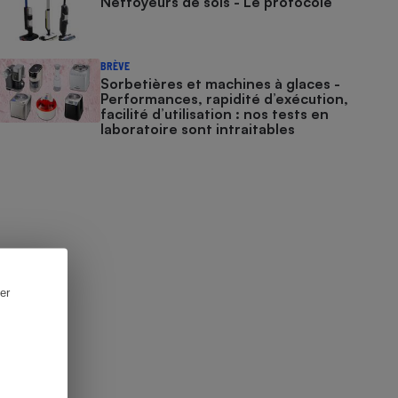
Nettoyeurs de sols - Le protocole
BRÈVE
Sorbetières et machines à glaces​​​​​​ -
Performances, rapidité d’exécution,
facilité d’utilisation : nos tests en
laboratoire sont intraitables
er