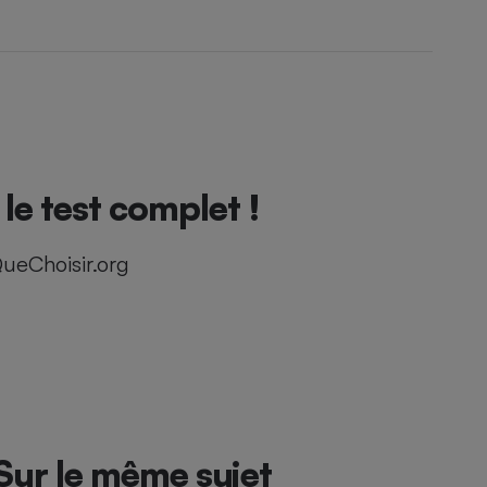
e test complet !
ueChoisir.org
Sur le même sujet