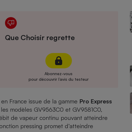
Électricité - Gaz
Appareil photo
numérique
Four encastrable
Que Choisir regrette
Lessive
Abonnez-vous
pour découvrir l’avis du testeur
Aspirateur
e en France issue de la gamme
Pro Express
 les modèles
GV9563C0
et
GV9581C0
,
bit de vapeur continu pouvant atteindre
fonction pressing promet d’atteindre