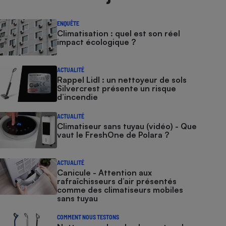
ENQUÊTE
Climatisation : quel est son réel
impact écologique ?
ACTUALITÉ
Rappel Lidl : un nettoyeur de sols
Silvercrest présente un risque
d’incendie
ACTUALITÉ
Climatiseur sans tuyau (vidéo) - Que
vaut le FreshOne de Polara ?
ACTUALITÉ
Canicule - Attention aux
rafraîchisseurs d’air présentés
comme des climatiseurs mobiles
sans tuyau
COMMENT NOUS TESTONS