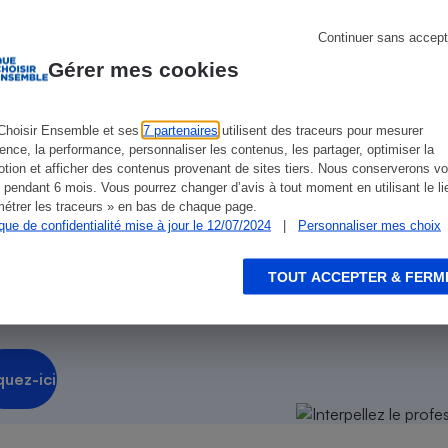
Électricité - Gaz
ien que non-exhaustive. À l’exception des autorisations
de
La Note Que Choisir
, il n’existe aucune relation
Continuer sans accept
encés.
Gérer mes cookies
Appareil photo
numérique
Four encastrable
Choisir Ensemble et ses
7 partenaires
utilisent des traceurs pour mesurer
ience, la performance, personnaliser les contenus, les partager, optimiser la
tion et afficher des contenus provenant de sites tiers. Nous conserverons vo
 pendant 6 mois. Vous pourrez changer d’avis à tout moment en utilisant le li
n ?
étrer les traceurs » en bas de chaque page.
Lessive
ique de confidentialité mise à jour le 12/07/2024
|
Personnaliser mes choix
sionnel !
TOUT ACCEPTER & FERM
on sur
notre plateforme des
Aspirateur
quez-ici