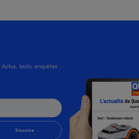
s
Réfrigérateur
Actus, tests, enquêtes
S'inscrire