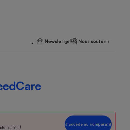
Newsletter
Nous soutenir
eedCare
Jʼaccède au comparatif
ts testés !