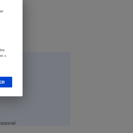
er
tre
en «
ER