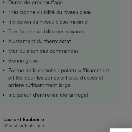
Durée de préchauffage
Internet
Très bonne visibilité du niveau d’eau
Gros électroménager
Téléphonie
Indication du niveau d’eau maximal
Petit électroménager 
Très bonne visibilité des voyants
Complément
alimentaire
Ajustement du thermostat
Mutuelle
Assurance emprunteu
Manipulation des commandes
Bonne glisse
Forme de la semelle : pointe suffisamment
Matelas
Champa
effilée pour les zones difficiles d’accès et
boutei
arrière suffisamment large
Banque 
Téléviseur
Indicateur d’entretien (détartrage)
Antimoustique
Lave-linge
Laurent Baubeste
Rédacteur technique