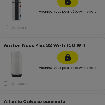
Petit électroménager - U
Complément
Abonnez-vous pour découvrir la note
alimentaire
Mutuelle
Assurance emprunteur
Comparer
Ariston Nuos Plus S2 Wi-Fi 150 WH
Matelas
Champagne
bouteille
Banque en 
Téléviseur
Antimoustique
Abonnez-vous pour découvrir la note
Lave-linge
Comparer
Radiateur électrique
Atlantic Calypso connecté