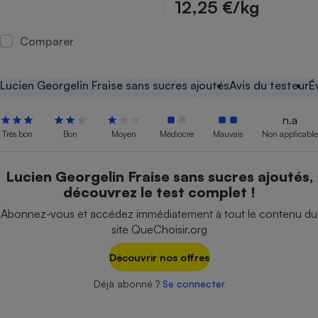
12,25 €/kg
Petit électroménager - U
Complément
Comparer
alimentaire
Mutuelle
Assurance emprunteur
Lucien Georgelin Fraise sans sucres ajoutés
Avis du testeur
É
n.a
Très bon
Bon
Moyen
Médiocre
Mauvais
Non applicable
Matelas
Champagne
bouteille
Banque en 
Lucien Georgelin Fraise sans sucres ajoutés,
Téléviseur
découvrez le test complet !
Antimoustique
Lave-linge
Abonnez-vous et accédez immédiatement à tout le contenu du
site QueChoisir.org
Découvrir nos offres
Radiateur électrique
Déjà abonné ?
Se connecter