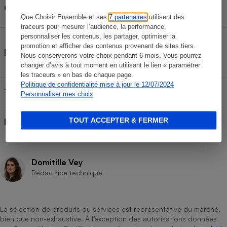
Égypte, Espagne,
Origine des fraises
France, Maroc
Que Choisir Ensemble et ses
7 partenaires
utilisent des
traceurs pour mesurer l’audience, la performance,
personnaliser les contenus, les partager, optimiser la
Préparation de fruits et
promotion et afficher des contenus provenant de sites tiers.
Dénomination légale affichée
fibres végétales
Nous conserverons votre choix pendant 6 mois. Vous pourrez
solubles
changer d’avis à tout moment en utilisant le lien « paramétrer
les traceurs » en bas de chaque page.
Politique de confidentialité mise à jour le 12/07/2024
Teneur en fruits annoncée
65 %
Personnaliser mes choix
Bio
TOUT ACCEPTER & FERMER
Non
Domitille Vey
Rédactrice technique
La sélection de produits ou services est représentative du marché,
bien que non-exhaustive. À l’exception des autorisations données