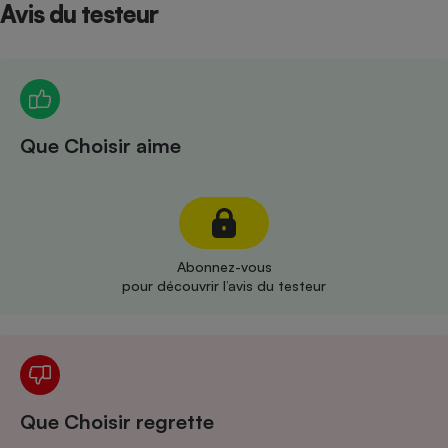
Avis du testeur
Téléphone mobile -
Smartphone
Plaque de cuisson à
induction
Que Choisir aime
Climatiseur -
Ventilateur
Antivirus
Climatiseur -
Abonnez-vous
Ventilateur
pour découvrir l’avis du testeur
Que Choisir regrette