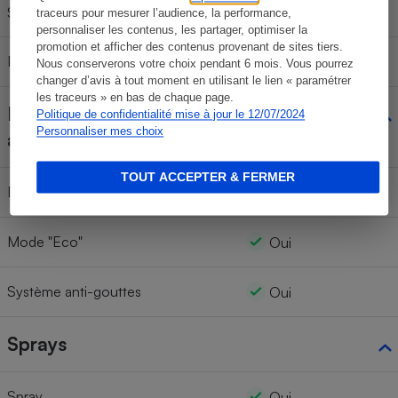
Sérigraphie du thermostat
Symboles et texte
traceurs pour mesurer l’audience, la performance,
personnaliser les contenus, les partager, optimiser la
promotion et afficher des contenus provenant de sites tiers.
Pas de réglage du thermostat
Non
Nous conserverons votre choix pendant 6 mois. Vous pourrez
changer d’avis à tout moment en utilisant le lien « paramétrer
les traceurs » en bas de chaque page.
Fonctions
Politique de confidentialité mise à jour le 12/07/2024
Personnaliser mes choix
additionnelles
TOUT ACCEPTER & FERMER
Défroissage vertical
Oui
Mode "Eco"
Oui
Système anti-gouttes
Oui
Sprays
Spray
Oui