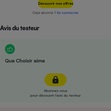
Téléphone mobile -
Découvrir nos offres
Smartphone
Plaque de cuisson à
Déjà abonné ?
Se connecter
induction
Avis du testeur
Climatiseur -
Ventilateur
Antivirus
Que Choisir aime
Climatiseur -
Ventilateur
Abonnez-vous
pour découvrir l’avis du testeur