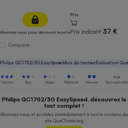
Petit électroménager - U
Complément
Prix
alimentaire
Mutuelle
Assurance emprunteur
37 €
Prix indicatif
Abonnez-vous pour découvrir la note
Comparer
Matelas
Champagne
bouteille
Philips GC1752/30 EasySpeed
Avis du testeur
Évaluation Que
Banque en 
Téléviseur
n.a
Antimoustique
Très bon
Bon
Moyen
Médiocre
Mauvais
Non applicable
Lave-linge
Philips GC1752/30 EasySpeed, découvrez le
test complet !
Radiateur électrique
Abonnez-vous et accédez immédiatement à tout le contenu du
site QueChoisir.org