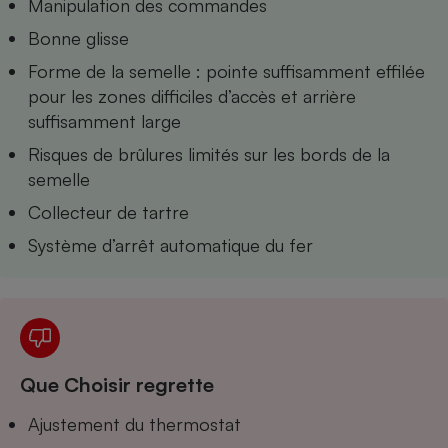
Manipulation des commandes
Téléphone mobile -
Smartphone
Bonne glisse
Plaque de cuisson à
induction
Forme de la semelle : pointe suffisamment effilée
pour les zones difficiles d’accès et arrière
suffisamment large
Climatiseur -
Risques de brûlures limités sur les bords de la
Ventilateur
semelle
Collecteur de tartre
Antivirus
Système d’arrêt automatique du fer
Climatiseur -
Ventilateur
Que Choisir regrette
Ajustement du thermostat