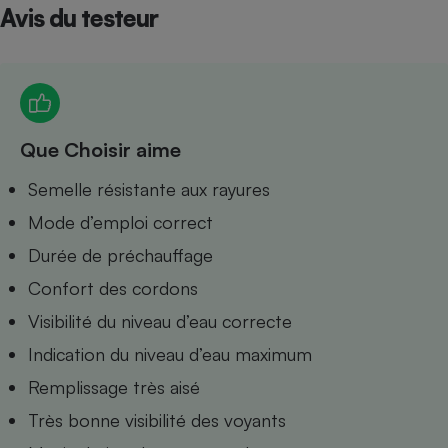
Avis du testeur
Petit électroménager - U
Complément
alimentaire
Mutuelle
Assurance emprunteur
Que Choisir aime
Semelle résistante aux rayures
Matelas
Champagne
bouteille
Mode d’emploi correct
Banque en 
Durée de préchauffage
Téléviseur
Antimoustique
Confort des cordons
Lave-linge
Visibilité du niveau d’eau correcte
Indication du niveau d’eau maximum
Remplissage très aisé
Radiateur électrique
Très bonne visibilité des voyants