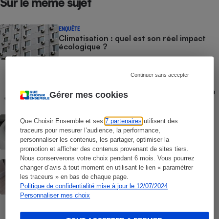
Sur le même sujet
ENQUÊTE
Climatisation : quel est son réel impact
écologique ?
ACTUALITÉ
Continuer sans accepter
Rappel Lidl : un nettoyeur de sols
Silvercrest présente un risque d’incendie
Gérer mes cookies
ACTUALITÉ
Que Choisir Ensemble et ses
7 partenaires
utilisent des
Climatiseur sans tuyau (vidéo) - Que vaut
traceurs pour mesurer l’audience, la performance,
le FreshOne de Polara ?
personnaliser les contenus, les partager, optimiser la
promotion et afficher des contenus provenant de sites tiers.
Nous conserverons votre choix pendant 6 mois. Vous pourrez
ACTUALITÉ
changer d’avis à tout moment en utilisant le lien « paramétrer
Canicule - Attention aux rafraîchisseurs
les traceurs » en bas de chaque page.
d’air présentés comme des climatiseurs
Politique de confidentialité mise à jour le 12/07/2024
mobiles sans tuyau
Personnaliser mes choix
COMMENT NOUS TESTONS
Nettoyeurs de sols - Le protocole