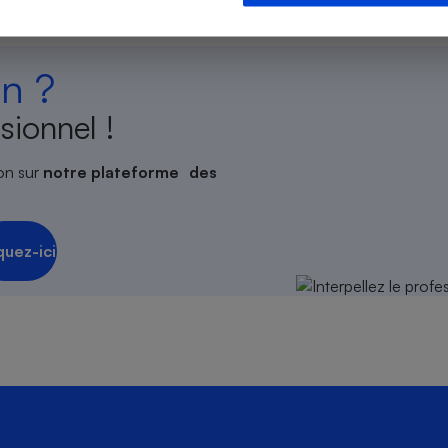
n ?
s
Réfrigérateur
sionnel !
on sur
notre plateforme des
quez-ici