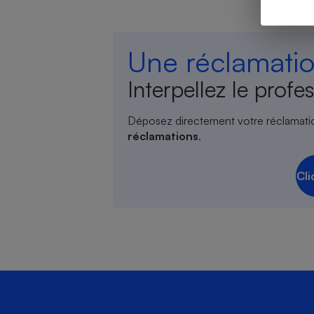
Une réclamatio
Cafetière à expresso
Interpellez le profes
Déposez directement votre réclamati
réclamations
.
Cli
Robot ménager