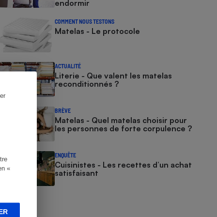
endormir
COMMENT NOUS TESTONS
Matelas - Le protocole
ACTUALITÉ
Literie - Que valent les matelas
reconditionnés ?
er
BRÈVE
Matelas - Quel matelas choisir pour
les personnes de forte corpulence ?
ENQUÊTE
tre
Cuisinistes - Les recettes d’un achat
en «
satisfaisant
ER