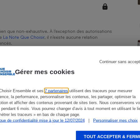
Électricité - Gaz
Appareil photo
numérique
ien que non-exhaustive. À l’exception des autorisations
Four encastrable
de
La Note Que Choisir
, il n’existe aucune relation
encés.
Continuer sans accept
Lessive
Gérer mes cookies
Choisir Ensemble et ses
7 partenaires
utilisent des traceurs pour mesurer
ience, la performance, personnaliser les contenus, les partager, optimiser la
Aspirateur
tion et afficher des contenus provenant de sites tiers. Nous conserverons vo
 pendant 6 mois. Vous pourrez changer d’avis à tout moment en utilisant le li
étrer les traceurs » en bas de chaque page.
ique de confidentialité mise à jour le 12/07/2024
|
Personnaliser mes choix
TOUT ACCEPTER & FERM