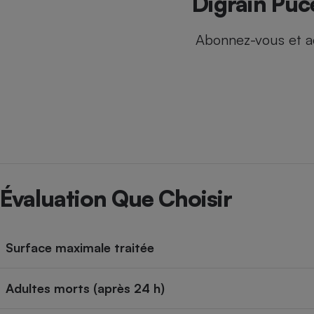
Digrain Puc
Internet
Abonnez-vous et a
Gros électroménager
Téléphonie
Petit électroménager 
Complément
alimentaire
Mutuelle
Assurance emprunteu
Matelas
Champa
Évaluation Que Choisir
boutei
Banque 
Téléviseur
Antimoustique
Lave-linge
Surface maximale traitée
Adultes morts (après 24 h)