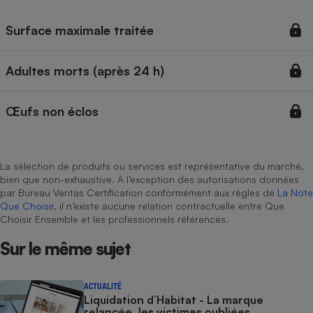
Téléphone mobile -
Smartphone
Surface maximale traitée
Plaque de cuisson à
induction
Adultes morts (après 24 h)
Climatiseur -
Œufs non éclos
Ventilateur
Antivirus
La sélection de produits ou services est représentative du marché,
bien que non-exhaustive. À l’exception des autorisations données
Climatiseur -
par Bureau Veritas Certification conformément aux règles de
La Note
Ventilateur
Que Choisir
, il n’existe aucune relation contractuelle entre Que
Choisir Ensemble et les professionnels référencés.
Sur le même sujet
ACTUALITÉ
Liquidation d’Habitat - La marque
relancée, les victimes oubliées