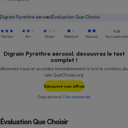
Petit électroménager - U
Complément
Digrain Pyrèthre aérosol
Évaluation Que Choisir
alimentaire
Mutuelle
Assurance emprunteur
n.a
Très bon
Bon
Moyen
Médiocre
Mauvais
Non applicable
Digrain Pyrèthre aérosol, découvrez le test
Matelas
Champagne
complet !
bouteille
Banque en 
Abonnez-vous et accédez immédiatement à tout le contenu du
Téléviseur
site QueChoisir.org
Antimoustique
Lave-linge
Découvrir nos offres
Déjà abonné ?
Se connecter
Radiateur électrique
Évaluation Que Choisir