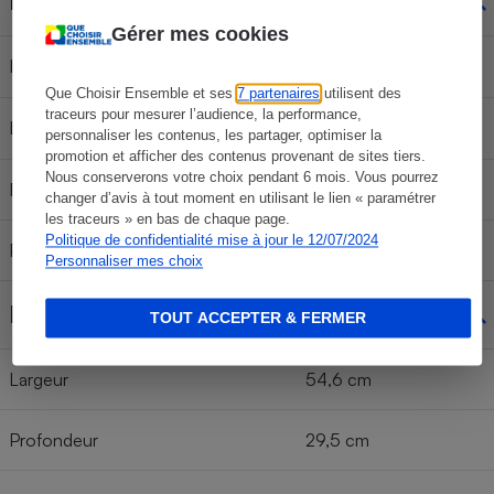
Filtres à charbon
Gérer mes cookies
Indicateur de saturation
Oui
Que Choisir Ensemble et ses
7 partenaires
utilisent des
traceurs pour mesurer l’audience, la performance,
Livrés de série
Non
personnaliser les contenus, les partager, optimiser la
promotion et afficher des contenus provenant de sites tiers.
Nous conserverons votre choix pendant 6 mois. Vous pourrez
Référence
6200055
changer d’avis à tout moment en utilisant le lien « paramétrer
les traceurs » en bas de chaque page.
Politique de confidentialité mise à jour le 12/07/2024
Prix filtre seul
49 €
Personnaliser mes choix
Dimensions
TOUT ACCEPTER & FERMER
Largeur
54,6 cm
Profondeur
29,5 cm