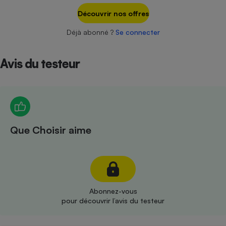
Téléphone mobile -
Découvrir nos offres
Smartphone
Plaque de cuisson à
induction
Déjà abonné ?
Se connecter
Avis du testeur
Climatiseur -
Ventilateur
Antivirus
Que Choisir aime
Climatiseur -
Ventilateur
Abonnez-vous
pour découvrir l’avis du testeur