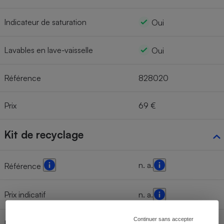
Indicateur de saturation
Oui
Lavables en lave-vaisselle
Oui
Référence
828020
Prix
69 €
Kit de recyclage
n. a.
Référence
Prix indicatif
n. a.
Continuer sans accepter