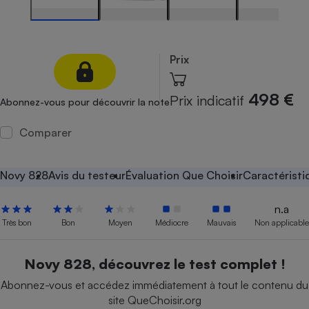
Petit électroménager - U
Complément
alimentaire
Mutuelle
Prix
Assurance emprunteur
498 €
Prix indicatif
Abonnez-vous pour découvrir la note
Comparer
Matelas
Champagne
bouteille
Banque en 
Novy 828
Avis du testeur
Évaluation Que Choisir
Caractéristi
Téléviseur
Antimoustique
Lave-linge
n.a
Très bon
Bon
Moyen
Médiocre
Mauvais
Non applicable
Novy 828, découvrez le test complet !
Radiateur électrique
Abonnez-vous et accédez immédiatement à tout le contenu du
site QueChoisir.org