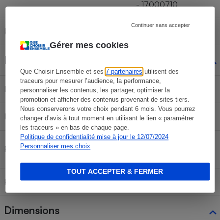
- 17000710
Continuer sans accepter
Prix indicatif
100 €
Gérer mes cookies
Filtres à charbon
Que Choisir Ensemble et ses
7 partenaires
utilisent des
traceurs pour mesurer l’audience, la performance,
Indicateur de saturation
Non
personnaliser les contenus, les partager, optimiser la
promotion et afficher des contenus provenant de sites tiers.
Nous conserverons votre choix pendant 6 mois. Vous pourrez
Livrés de série
Non
changer d’avis à tout moment en utilisant le lien « paramétrer
les traceurs » en bas de chaque page.
Politique de confidentialité mise à jour le 12/07/2024
LZ10AKA00 -
Personnaliser mes choix
Référence
11018700
TOUT ACCEPTER & FERMER
Prix filtre seul
96 €
Dimensions