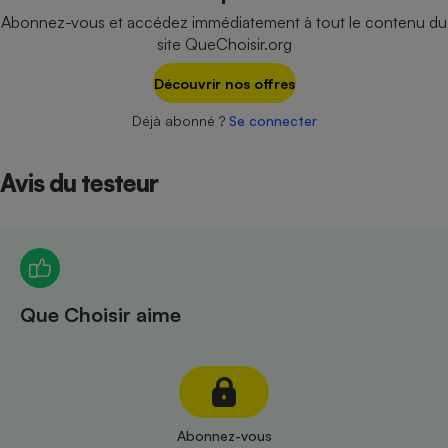
Téléphone mobile -
Abonnez-vous et accédez immédiatement à tout le contenu du
Smartphone
site QueChoisir.org
Plaque de cuisson à
induction
Découvrir nos offres
Déjà abonné ?
Se connecter
Climatiseur -
Ventilateur
Avis du testeur
Antivirus
Climatiseur -
Ventilateur
Que Choisir aime
Abonnez-vous