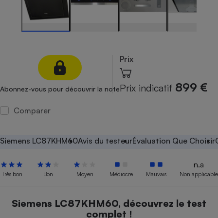
Petit électroménager - U
Complément
alimentaire
Mutuelle
Assurance emprunteur
Prix
899 €
Prix indicatif
Abonnez-vous pour découvrir la note
Matelas
Champagne
bouteille
Comparer
Banque en 
Téléviseur
Antimoustique
Siemens LC87KHM60
Avis du testeur
Évaluation Que Choisir
Lave-linge
n.a
Très bon
Bon
Moyen
Médiocre
Mauvais
Non applicable
Radiateur électrique
Siemens LC87KHM60, découvrez le test
complet !