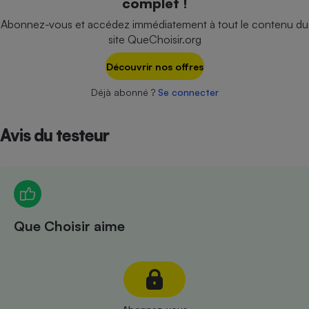
complet !
Téléphone mobile -
Smartphone
Abonnez-vous et accédez immédiatement à tout le contenu du
Plaque de cuisson à
site QueChoisir.org
induction
Découvrir nos offres
Déjà abonné ?
Se connecter
Climatiseur -
Ventilateur
Avis du testeur
Antivirus
Climatiseur -
Ventilateur
Que Choisir aime