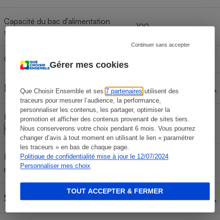
Capacité du bac d'alimentation
100
secondaire
Continuer sans accepter
Chargeur de papier 10 x 15
Non
Gérer mes cookies
Marges
Que Choisir Ensemble et ses
7 partenaires
utilisent des
traceurs pour mesurer l’audience, la performance,
personnaliser les contenus, les partager, optimiser la
Impression photo A4 sans marge
promotion et afficher des contenus provenant de sites tiers.
Oui
Nous conserverons votre choix pendant 6 mois. Vous pourrez
changer d’avis à tout moment en utilisant le lien « paramétrer
les traceurs » en bas de chaque page.
Impression photo 10 x 15 cm sans
Politique de confidentialité mise à jour le 12/07/2024
Oui
Personnaliser mes choix
marge
TOUT ACCEPTER & FERMER
Système d'exploitation