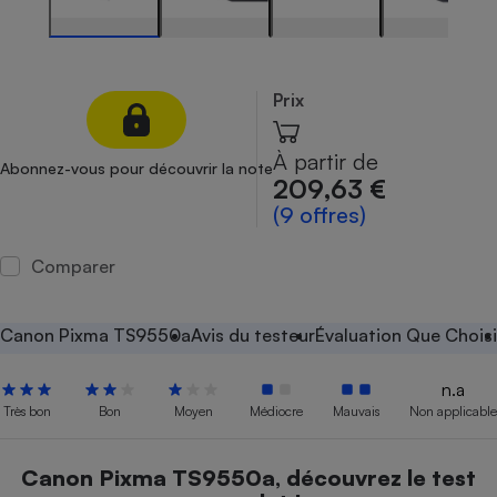
Petit électroménager - U
Complément
alimentaire
Mutuelle
Prix
Assurance emprunteur
À partir de
Abonnez-vous pour découvrir la note
209,63 €
(9 offres)
Matelas
Champagne
bouteille
Banque en 
Comparer
Téléviseur
Antimoustique
Lave-linge
Canon Pixma TS9550a
Avis du testeur
Évaluation Que Choisi
n.a
Très bon
Bon
Moyen
Médiocre
Mauvais
Non applicable
Radiateur électrique
Canon Pixma TS9550a, découvrez le test