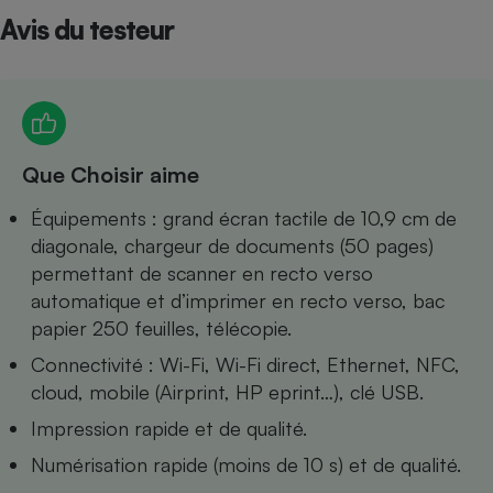
Avis du testeur
Petit électroménager - U
Complément
alimentaire
Mutuelle
Assurance emprunteur
Que Choisir aime
Matelas
Équipements : grand écran tactile de 10,9 cm de
Champagne
bouteille
diagonale, chargeur de documents (50 pages)
Banque en 
permettant de scanner en recto verso
Téléviseur
automatique et d’imprimer en recto verso, bac
Antimoustique
Lave-linge
papier 250 feuilles, télécopie.
Connectivité : Wi-Fi, Wi-Fi direct, Ethernet, NFC,
cloud, mobile (Airprint, HP eprint…), clé USB.
Impression rapide et de qualité.
Radiateur électrique
Numérisation rapide (moins de 10 s) et de qualité.