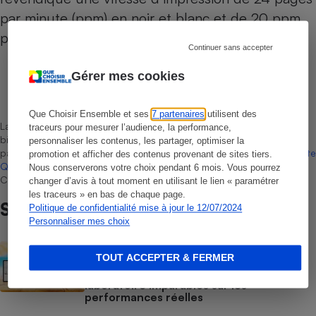
par minute (ppm) en noir et blanc et de 20 ppm
pour les impressions en couleurs.
Continuer sans accepter
Gérer mes cookies
Neil McPherson
Rédacteur technique
Que Choisir Ensemble et ses
7 partenaires
utilisent des
La sélection de produits ou services est représentative du marché,
traceurs pour mesurer l’audience, la performance,
bien que non-exhaustive. À l’exception des autorisations données
personnaliser les contenus, les partager, optimiser la
par Bureau Veritas Certification conformément aux règles de
La Note
promotion et afficher des contenus provenant de sites tiers.
Que Choisir
, il n’existe aucune relation contractuelle entre Que
Nous conserverons votre choix pendant 6 mois. Vous pourrez
Choisir Ensemble et les professionnels référencés.
changer d’avis à tout moment en utilisant le lien « paramétrer
les traceurs » en bas de chaque page.
Sur le même sujet
Politique de confidentialité mise à jour le 12/07/2024
Personnaliser mes choix
BRÈVE
TOUT ACCEPTER & FERMER
Liseuses - Qualité d’affichage, écran
couleur, commodité : nos tests en
laboratoire imparables sur les
performances réelles