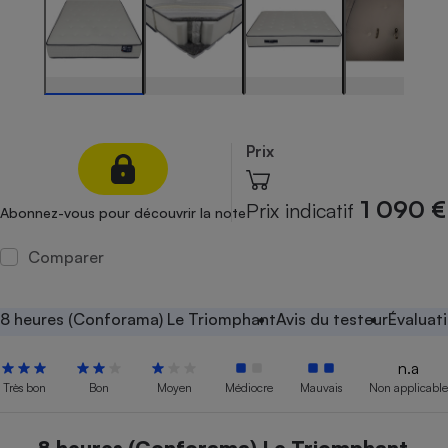
Petit électroménager - U
Complément
alimentaire
Mutuelle
Assurance emprunteur
Prix
Matelas
Champagne
1 090 €
Prix indicatif
Abonnez-vous pour découvrir la note
bouteille
Banque en 
Comparer
Téléviseur
Antimoustique
Lave-linge
8 heures (Conforama) Le Triomphant
Avis du testeur
Évaluat
n.a
Très bon
Bon
Moyen
Médiocre
Mauvais
Non applicable
Radiateur électrique
8 heures (Conforama) Le Triomphant,