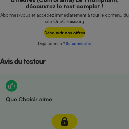
Téléphone mobile -
découvrez le test complet !
Smartphone
Plaque de cuisson à
Abonnez-vous et accédez immédiatement à tout le contenu du
induction
site QueChoisir.org
Découvrir nos offres
Climatiseur -
Déjà abonné ?
Se connecter
Ventilateur
Avis du testeur
Antivirus
Climatiseur -
Ventilateur
Que Choisir aime