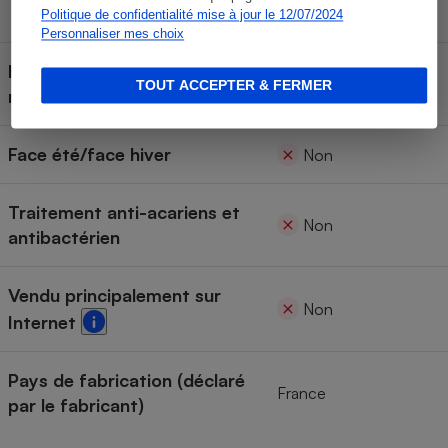
Type
Viscoélastique
Politique de confidentialité mise à jour le 12/07/2024
Personnaliser mes choix
Housse retirable et lavable en
Non
TOUT ACCEPTER & FERMER
machine
Face été/face hiver
Non
Traitement anti-acariens et
Non
antibactérien
Vendu principalement sur
Non
Internet
Pays de fabrication (déclaré
France
par le fabricant)