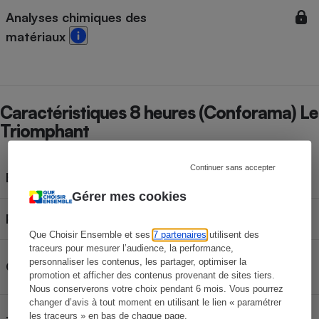
Analyses chimiques des
matériaux
Caractéristiques 8 heures (Conforama) Le
Triomphant
Continuer sans accepter
Épaisseur
30 cm
Gérer mes cookies
Poids
29 kg
Que Choisir Ensemble et ses
7 partenaires
utilisent des
traceurs pour mesurer l’audience, la performance,
Matelas à mémoire de
personnaliser les contenus, les partager, optimiser la
Catégorie
forme
promotion et afficher des contenus provenant de sites tiers.
Nous conserverons votre choix pendant 6 mois. Vous pourrez
changer d’avis à tout moment en utilisant le lien « paramétrer
Ressorts + Mousse +
les traceurs » en bas de chaque page.