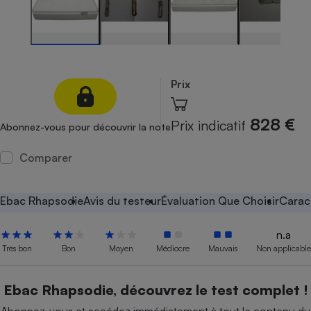
Petit électroménager - U
Complément
alimentaire
Mutuelle
Assurance emprunteur
Prix
828 €
Prix indicatif
Abonnez-vous pour découvrir la note
Matelas
Champagne
bouteille
Comparer
Banque en 
Téléviseur
Antimoustique
Ebac Rhapsodie
Avis du testeur
Évaluation Que Choisir
Carac
Lave-linge
n.a
Très bon
Bon
Moyen
Médiocre
Mauvais
Non applicable
Radiateur électrique
Ebac Rhapsodie, découvrez le test complet !