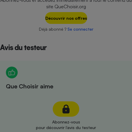
Abonnez-vous et accédez immédiatement à tout le contenu du
Téléphone mobile -
site QueChoisir.org
Smartphone
Plaque de cuisson à
induction
Découvrir nos offres
Déjà abonné ?
Se connecter
Climatiseur -
Avis du testeur
Ventilateur
Antivirus
Climatiseur -
Ventilateur
Que Choisir aime
Abonnez-vous
pour découvrir l’avis du testeur