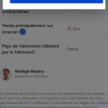
Traitement anti-acariens et
Non
antibactérien
Vendu principalement sur
Non
Internet
Pays de fabrication (déclaré
France
par le fabricant)
Nadège Mazery
Rédactrice technique
La sélection de produits ou services est représentative du marché,
bien que non-exhaustive. À l’exception des autorisations données
par Bureau Veritas Certification conformément aux règles de
La Note
Que Choisir
, il n’existe aucune relation contractuelle entre Que