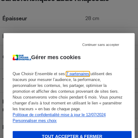
Épaisseur
28 cm
Poids
29 kg
Continuer sans accepter
Matelas à mémoire de
Catégorie
Gérer mes cookies
forme
Que Choisir Ensemble et ses
7 partenaires
utilisent des
Ressorts + Mousse +
Type
traceurs pour mesurer l’audience, la performance,
Viscoélastique
personnaliser les contenus, les partager, optimiser la
promotion et afficher des contenus provenant de sites tiers.
Nous conserverons votre choix pendant 6 mois. Vous pourrez
Housse retirable et lavable en
changer d’avis à tout moment en utilisant le lien « paramétrer
machine
les traceurs » en bas de chaque page.
Politique de confidentialité mise à jour le 12/07/2024
Personnaliser mes choix
Face été/face hiver
Non
TOUT ACCEPTER & FERMER