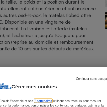
 taille, le poids et la position durant le
naturellement antibactérienne et antiacarienne
s autres
bed-in-box
, le matelas Ilobed offre
C. Disponible en une vingtaine de
s
Réfrigérateur
fabricant. La livraison est offerte (matelas
), et l’acheteur a jusqu’à 100 jours pour
faction (reprise au domicile et remboursement
rantie de 10 ans sur les défauts de matériaux
Continuer sans accept
Gérer mes cookies
Choisir Ensemble et ses
7 partenaires
utilisent des traceurs pour mesurer
ience, la performance, personnaliser les contenus, les partager, optimiser la