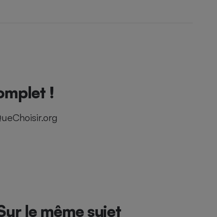
omplet !
ueChoisir.org
Sur le même sujet