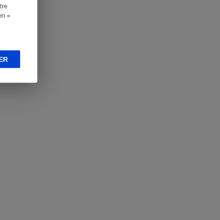
tre
en «
ER