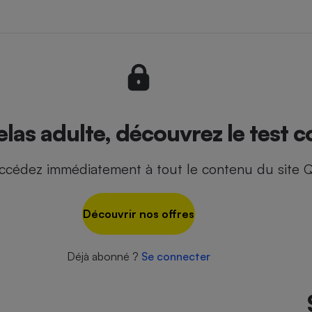
- Ustensile
Foie gras
Aide auditive
r
Assurance vie
las adulte, découvrez le test c
ccédez immédiatement à tout le contenu du site Q
Poêle à granulés
gne - Comment choisir une
lle de champagne
en ligne
Découvrir nos offres
Ordinateur portable
Crème solaire
Lave-vaisselle
Déjà abonné ?
Se connecter