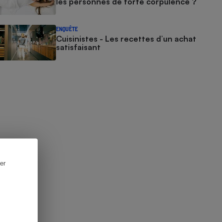
les personnes de forte corpulence ?
ENQUÊTE
Cuisinistes - Les recettes d’un achat
satisfaisant
er