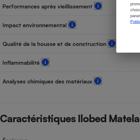
promo
Performances après vieillissement
choix
param
Polit
Impact environnemental
Qualité de la housse et de construction
Inflammabilité
Analyses chimiques des matériaux
Caractéristiques Ilobed Matela