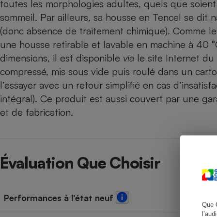
toutes les morphologies adultes, quels que soient la
sommeil. Par ailleurs, sa housse en Tencel se dit 
(donc absence de traitement chimique). Comme le
une housse retirable et lavable en machine à 40 °
Cafetière à expresso
dimensions, il est disponible
via
le site Internet du 
compressé, mis sous vide puis roulé dans un carton
l’essayer avec un retour simplifié en cas d’insatis
intégral). Ce produit est aussi couvert par une ga
et de fabrication.
Robot ménager
Évaluation Que Choisir
Performances à l'état neuf
Que 
l’aud