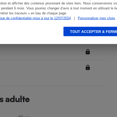
tion et afficher des contenus provenant de sites tiers. Nous conserverons vo
 pendant 6 mois. Vous pourrez changer d’avis à tout moment en utilisant le li
étrer les traceurs » en bas de chaque page.
ique de confidentialité mise à jour le 12/07/2024
|
Personnaliser mes choix
TOUT ACCEPTER & FERM
s adulte