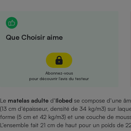
Radiateur électrique
Téléphone mobile -
Smartphone
Plaque de cuisson à
Que Choisir aime
induction
Climatiseur -
Ventilateur
Abonnez-vous
pour découvrir l’avis du testeur
Antivirus
Climatiseur -
Le
m
atelas adulte
d’
Ilobed
se compose d’une âme
Ventilateur
(13 cm d’épaisseur, densité de 34 kg/m3) sur laq
forme (5 cm et 42 kg/m3) et une couche de mouss
L’ensemble fait 21 cm de haut pour un poids de 22