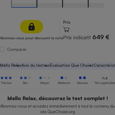
Petit électroménager - U
Complément
alimentaire
Mutuelle
Prix
Assurance emprunteur
649 €
Prix indicatif
Abonnez-vous pour découvrir la note
Comparer
Matelas
Champagne
bouteille
Banque en 
Mello Relax
Avis du testeur
Évaluation Que Choisir
Caractéris
Téléviseur
Antimoustique
Lave-linge
n.a
Très bon
Bon
Moyen
Médiocre
Mauvais
Non applicable
Mello Relax, découvrez le test complet !
Radiateur électrique
Abonnez-vous et accédez immédiatement à tout le contenu du
site QueChoisir.org