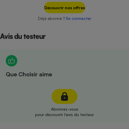
Téléphone mobile -
Découvrir nos offres
Smartphone
Plaque de cuisson à
induction
Déjà abonné ?
Se connecter
Avis du testeur
Climatiseur -
Ventilateur
Antivirus
Que Choisir aime
Climatiseur -
Ventilateur
Abonnez-vous
pour découvrir l’avis du testeur