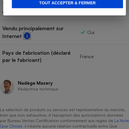
TOUT ACCEPTER & FERMER
Traitement anti-acariens et
Non
antibactérien
Vendu principalement sur
Oui
Internet
Pays de fabrication (déclaré
France
par le fabricant)
Nadège Mazery
Rédactrice technique
La sélection de produits ou services est représentative du marché,
bien que non-exhaustive. À l’exception des autorisations données
par Bureau Veritas Certification conformément aux règles de
La Note
Que Choisir
, il n’existe aucune relation contractuelle entre Que