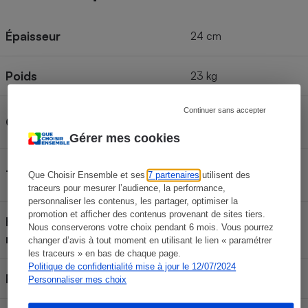
Épaisseur
24 cm
Poids
23 kg
Continuer sans accepter
Matelas à mémoire de
Catégorie
forme
Gérer mes cookies
Mousse +
Type
Que Choisir Ensemble et ses
7 partenaires
utilisent des
Viscoélastique
traceurs pour mesurer l’audience, la performance,
personnaliser les contenus, les partager, optimiser la
promotion et afficher des contenus provenant de sites tiers.
Housse retirable et lavable en
Nous conserverons votre choix pendant 6 mois. Vous pourrez
Oui
machine
changer d’avis à tout moment en utilisant le lien « paramétrer
les traceurs » en bas de chaque page.
Politique de confidentialité mise à jour le 12/07/2024
Face été/face hiver
Non
Personnaliser mes choix