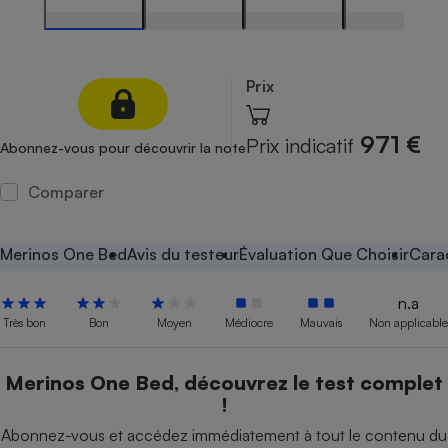
Petit électroménager - U
Complément
alimentaire
Mutuelle
Prix
Assurance emprunteur
971 €
Prix indicatif
Abonnez-vous pour découvrir la note
Comparer
Matelas
Champagne
bouteille
Banque en 
Merinos One Bed
Avis du testeur
Évaluation Que Choisir
Cara
Téléviseur
Antimoustique
Lave-linge
n.a
Très bon
Bon
Moyen
Médiocre
Mauvais
Non applicable
Merinos One Bed, découvrez le test complet
Radiateur électrique
!
Abonnez-vous et accédez immédiatement à tout le contenu du