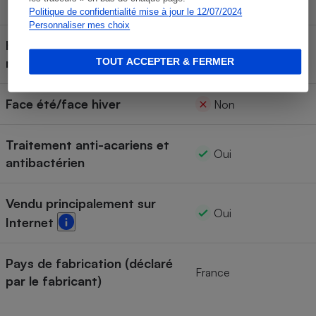
Viscoélastique
Politique de confidentialité mise à jour le 12/07/2024
Personnaliser mes choix
Housse retirable et lavable en
machine
TOUT ACCEPTER & FERMER
Face été/face hiver
Non
Traitement anti-acariens et
Oui
antibactérien
Vendu principalement sur
Oui
Internet
Pays de fabrication (déclaré
France
par le fabricant)