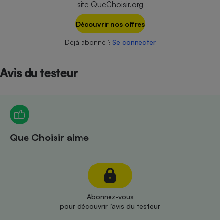
site QueChoisir.org
Téléphone mobile -
Smartphone
Plaque de cuisson à
Découvrir nos offres
induction
Déjà abonné ?
Se connecter
Avis du testeur
Climatiseur -
Ventilateur
Antivirus
Climatiseur -
Que Choisir aime
Ventilateur
Abonnez-vous
pour découvrir l’avis du testeur