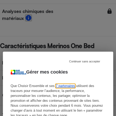
Analyses chimiques des
matériaux
Caractéristiques Merinos One Bed
Continuer sans accepter
Épaisseur
24 cm
Gérer mes cookies
Poids
22 kg
Que Choisir Ensemble et ses
7 partenaires
utilisent des
traceurs pour mesurer l’audience, la performance,
Matelas à mémoire de
Catégorie
personnaliser les contenus, les partager, optimiser la
forme
promotion et afficher des contenus provenant de sites tiers.
Nous conserverons votre choix pendant 6 mois. Vous pourrez
changer d’avis à tout moment en utilisant le lien « paramétrer
Mousse +
Type
les traceurs » en bas de chaque page.