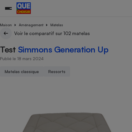
Maison
Aménagement
Matelas
Voir le comparatif sur 102 matelas
Additifs a
Comparate
Comparatif
Comparateu
Comparatif
Comparateu
Comparatif
Comparati
Substances
Toutes les actualités
Tous les services
Tous nos combats
L’association
Organismes de défense 
Train
Test
Simmons Generation Up
supermarc
cosmétiqu
Comparateu
Achat - Vente - Travaux
Démarche administrative
Enquêtes
Nos actions
Nos missions
Système judiciaire
Transport aérien
gratuit
Publié le 18 mars 2024
Copropriété
Famille
Guides d'achat
Nos grandes victoires
Notre méthodologie
Location
Senior
Comparateu
Comparate
Comparati
Comparatif
Comparate
Comparatif
Comparatif
Matelas classique
Ressorts
Conseils
Les billets de la présidente
Notre financement
supermarc
électrique
Service marchand
Magasin - Grande surfac
Sport
Soumettre un litige
Brèves
Nos associations locales
Nos partenaires
Air
Marketing - Fidélisation
Vacances - Tourisme
Lettres types
Nous rejoindre
Nous rejoindre
Déchet
Méthode de vente - Abu
Rencontrer une association locale
Comparate
Comparatif
Comparatif
Comparatif
Comparatif
En savoir plus sur Que Choisir Ensemble
Eau
s
Agriculture
Achat - Vente - Location
Energie
Nutrition
Assurance auto
-nous ?
Produit alimentaire
Carburant
Comparati
Comparati
Comparati
Comparate