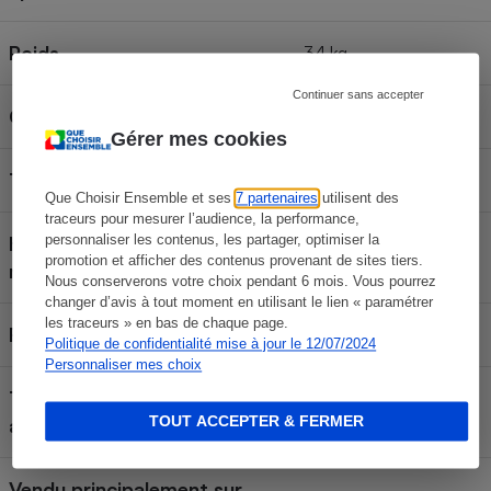
Poids
34 kg
Continuer sans accepter
Catégorie
Matelas classique
Gérer mes cookies
Type
Ressorts
Que Choisir Ensemble et ses
7 partenaires
utilisent des
traceurs pour mesurer l’audience, la performance,
Housse retirable et lavable en
personnaliser les contenus, les partager, optimiser la
Non
promotion et afficher des contenus provenant de sites tiers.
machine
Nous conserverons votre choix pendant 6 mois. Vous pourrez
changer d’avis à tout moment en utilisant le lien « paramétrer
les traceurs » en bas de chaque page.
Face été/face hiver
Non
Politique de confidentialité mise à jour le 12/07/2024
Personnaliser mes choix
Traitement anti-acariens et
Non
TOUT ACCEPTER & FERMER
antibactérien
Vendu principalement sur