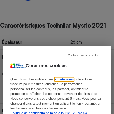
Caractéristiques Technilat Mystic 2021
Épaisseur
26 cm
Continuer sans accepter
Poids
30 kg
Gérer mes cookies
Matelas à mémoire de
Catégorie
forme
Que Choisir Ensemble et ses
7 partenaires
utilisent des
traceurs pour mesurer l’audience, la performance,
personnaliser les contenus, les partager, optimiser la
Ressorts + Mousse +
Type
promotion et afficher des contenus provenant de sites tiers.
Viscoélastique
Nous conserverons votre choix pendant 6 mois. Vous pourrez
changer d’avis à tout moment en utilisant le lien « paramétrer
les traceurs » en bas de chaque page.
Housse retirable et lavable en
Politique de confidentialité mise à jour le 12/07/2024