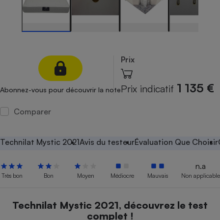
Petit électroménager - U
Complément
alimentaire
Mutuelle
Assurance emprunteur
Prix
1 135 €
Prix indicatif
Abonnez-vous pour découvrir la note
Matelas
Champagne
bouteille
Comparer
Banque en 
Téléviseur
Antimoustique
Technilat Mystic 2021
Avis du testeur
Évaluation Que Choisir
Lave-linge
n.a
Très bon
Bon
Moyen
Médiocre
Mauvais
Non applicable
Radiateur électrique
Technilat Mystic 2021, découvrez le test
complet !