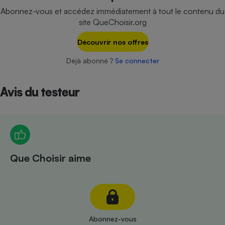
Téléphone mobile -
Abonnez-vous et accédez immédiatement à tout le contenu du
Smartphone
site QueChoisir.org
Plaque de cuisson à
induction
Découvrir nos offres
Déjà abonné ?
Se connecter
Climatiseur -
Ventilateur
Avis du testeur
Antivirus
Climatiseur -
Ventilateur
Que Choisir aime
Abonnez-vous