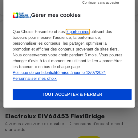
Continuer sans accepter
Comparer
Gérer mes cookies
Electrolux EIS62356IZ
Que Choisir Ensemble et ses
7 partenaires
utilisent des
3 zones avec zone extensible - Dimensions d'encastrement
traceurs pour mesurer l’audience, la performance,
standards
personnaliser les contenus, les partager, optimiser la
promotion et afficher des contenus provenant de sites tiers.
Nous conserverons votre choix pendant 6 mois. Vous pourrez
changer d’avis à tout moment en utilisant le lien « paramétrer
les traceurs » en bas de chaque page.
Abonnez-vous pour découvrir la note
Politique de confidentialité mise à jour le 12/07/2024
Personnaliser mes choix
Comparer
TOUT ACCEPTER & FERMER
Electrolux EIV64453 FlexiBridge
4 zones avec zone extensible - Dimensions d'encastrement
standards