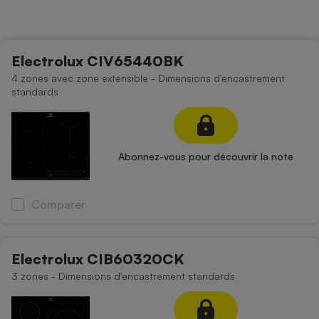
Petit électroménager - U
Complément
alimentaire
Mutuelle
Electrolux CIV65440BK
Assurance emprunteur
4 zones avec zone extensible - Dimensions d'encastrement
standards
Matelas
Champagne
bouteille
Abonnez-vous pour découvrir la note
Banque en 
Téléviseur
Antimoustique
Comparer
Lave-linge
Electrolux CIB60320CK
3 zones - Dimensions d'encastrement standards
Radiateur électrique