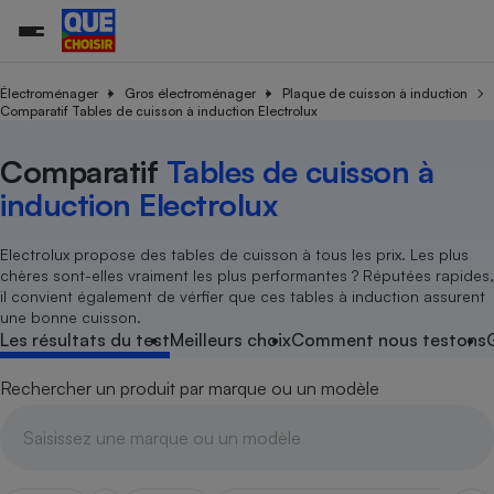
Électroménager
Gros électroménager
Plaque de cuisson à induction
Comparatif Tables de cuisson à induction Electrolux
Additifs a
Comparate
Comparatif
Comparateu
Comparatif
Comparateu
Comparatif
Comparati
Substances
Toutes les actualités
Tous les services
Tous nos combats
L’association
Organismes de défense 
Train
Comparatif
Tables de cuisson à
supermarc
cosmétiqu
Comparateu
Achat - Vente - Travaux
Démarche administrative
induction Electrolux
Enquêtes
Nos actions
Nos missions
Système judiciaire
Transport aérien
gratuit
Copropriété
Famille
Guides d'achat
Nos grandes victoires
Notre méthodologie
Electrolux propose des tables de cuisson à tous les prix. Les plus
Location
Senior
Comparateu
Comparate
Comparati
Comparatif
Comparate
Comparatif
Comparatif
Conseils
Les billets de la présidente
Notre financement
chères sont-elles vraiment les plus performantes ? Réputées rapides,
supermarc
électrique
Service marchand
Magasin - Grande surfac
Sport
Soumettre un litige
il convient également de vérfier que ces tables à induction assurent
Brèves
Nos associations locales
Nos partenaires
Air
une bonne cuisson.
Marketing - Fidélisation
Vacances - Tourisme
Lettres types
Les résultats du test
Meilleurs choix
Comment nous testons
Nous rejoindre
Nous rejoindre
Déchet
Méthode de vente - Abu
Rencontrer une association locale
Comparate
Comparatif
Comparatif
Comparatif
Comparatif
En savoir plus sur Que Choisir Ensemble
Rechercher un produit par marque ou un modèle
Eau
s
Agriculture
Achat - Vente - Location
Energie
Nutrition
Assurance auto
-nous ?
Produit alimentaire
Carburant
Comparati
Comparati
Comparati
Comparate