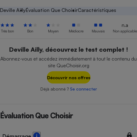
Petit électroménager - U
Deville Ailly
Évaluation Que Choisir
Caractéristiques
Complément
alimentaire
n.a
Mutuelle
Assurance emprunteur
Très bon
Bon
Moyen
Médiocre
Mauvais
Non applicable
Deville Ailly, découvrez le test complet !
Abonnez-vous et accédez immédiatement à tout le contenu du
Matelas
Champagne
site QueChoisir.org
bouteille
Banque en 
Découvrir nos offres
Téléviseur
Antimoustique
Lave-linge
Déjà abonné ?
Se connecter
Évaluation Que Choisir
Radiateur électrique
Démarrage