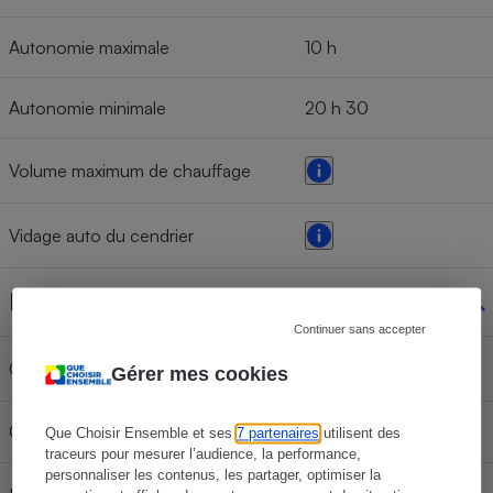
Autonomie maximale
10 h
Autonomie minimale
20 h 30
Volume maximum de chauffage
Vidage auto du cendrier
Diffusion chaleur
Continuer sans accepter
Convection naturelle
Gérer mes cookies
Convection forcée
Oui
Que Choisir Ensemble et ses
7 partenaires
utilisent des
traceurs pour mesurer l’audience, la performance,
personnaliser les contenus, les partager, optimiser la