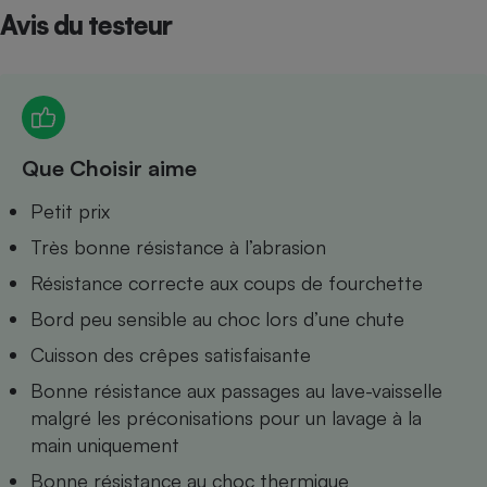
Avis du testeur
Petit électroménager - U
Complément
alimentaire
Mutuelle
Assurance emprunteur
Que Choisir aime
Matelas
Petit prix
Champagne
bouteille
Très bonne résistance à l’abrasion
Banque en 
Téléviseur
Résistance correcte aux coups de fourchette
Antimoustique
Lave-linge
Bord peu sensible au choc lors d’une chute
Cuisson des crêpes satisfaisante
Bonne résistance aux passages au lave-vaisselle
malgré les préconisations pour un lavage à la
Radiateur électrique
main uniquement
Bonne résistance au choc thermique