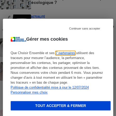
écologique ?
ACTUALITÉ
Rappel Lidl : un nettoyeur de sols
Silvercrest présente un risque d’incendie
Continuer sans accepter
Gérer mes cookies
ACTUALITÉ
Climatiseur sans tuyau (vidéo) - Que vaut
le FreshOne de Polara ?
Que Choisir Ensemble et ses
7 partenaires
utilisent des
traceurs pour mesurer l’audience, la performance,
personnaliser les contenus, les partager, optimiser la
ACTUALITÉ
promotion et afficher des contenus provenant de sites tiers.
Canicule - Attention aux rafraîchisseurs
Nous conserverons votre choix pendant 6 mois. Vous pourrez
d’air présentés comme des climatiseurs
mobiles sans tuyau
changer d’avis à tout moment en utilisant le lien « paramétrer
les traceurs » en bas de chaque page.
Politique de confidentialité mise à jour le 12/07/2024
COMMENT NOUS TESTONS
Personnaliser mes choix
Nettoyeurs de sols - Le protocole
TOUT ACCEPTER & FERMER
BRÈVE