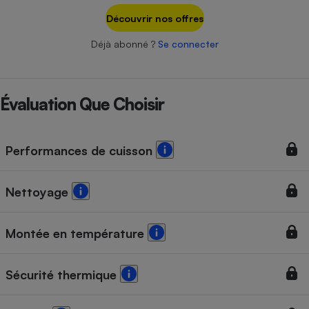
Téléphone mobile -
Découvrir nos offres
Smartphone
Plaque de cuisson à
induction
Déjà abonné ?
Se connecter
Évaluation Que Choisir
Climatiseur -
Ventilateur
Performances de cuisson
Antivirus
Climatiseur -
Nettoyage
Ventilateur
Montée en température
Sécurité thermique