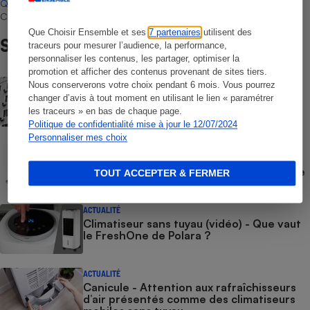
Que Choisir
, il n’existe aucune relation contractuelle entre Que
Choisir Ensemble et les professionnels référencés.
Que Choisir Ensemble et ses
7 partenaires
utilisent des
Sur le même sujet
traceurs pour mesurer l’audience, la performance,
personnaliser les contenus, les partager, optimiser la
promotion et afficher des contenus provenant de sites tiers.
ENQUÊTE
Nous conserverons votre choix pendant 6 mois. Vous pourrez
Climatisation : quel est son réel impact
changer d’avis à tout moment en utilisant le lien « paramétrer
écologique ?
les traceurs » en bas de chaque page.
Politique de confidentialité mise à jour le 12/07/2024
Personnaliser mes choix
ACTUALITÉ
Rappel Lidl : un nettoyeur de sols
Silvercrest présente un risque d’incendie
TOUT ACCEPTER & FERMER
ACTUALITÉ
Climatiseur sans tuyau (vidéo) - Que vaut
le FreshOne de Polara ?
ACTUALITÉ
Canicule - Attention aux rafraîchisseurs
d’air présentés comme des climatiseurs