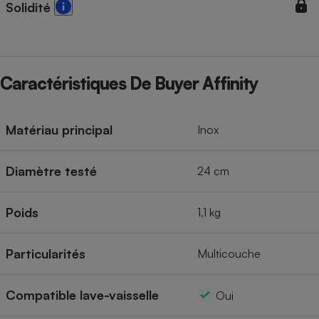
Solidité
Cafetière à expressos
Caractéristiques De Buyer Affinity
Matériau principal
Inox
Robot ménager
Diamètre testé
24 cm
Poids
1,1 kg
Particularités
Multicouche
Compatible lave-vaisselle
Oui