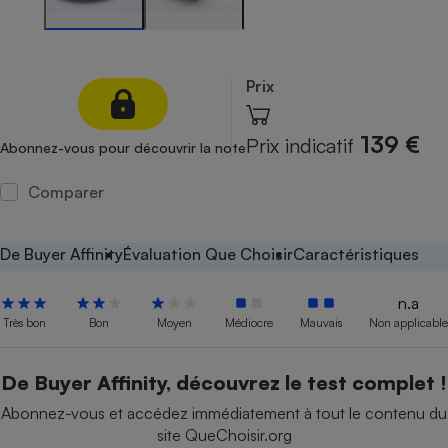
Petit électroménager - U
Complément
alimentaire
Mutuelle
Prix
Assurance emprunteur
139 €
Prix indicatif
Abonnez-vous pour découvrir la note
Comparer
Matelas
Champagne
bouteille
Banque en 
De Buyer Affinity
Évaluation Que Choisir
Caractéristiques
Téléviseur
Antimoustique
Lave-linge
n.a
Très bon
Bon
Moyen
Médiocre
Mauvais
Non applicable
De Buyer Affinity, découvrez le test complet !
Radiateur électrique
Abonnez-vous et accédez immédiatement à tout le contenu du
site QueChoisir.org