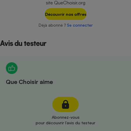
site QueChoisir.org
Téléphone mobile -
Smartphone
Plaque de cuisson à
Découvrir nos offres
induction
Déjà abonné ?
Se connecter
Avis du testeur
Climatiseur -
Ventilateur
Antivirus
Climatiseur -
Que Choisir aime
Ventilateur
Abonnez-vous
pour découvrir l’avis du testeur