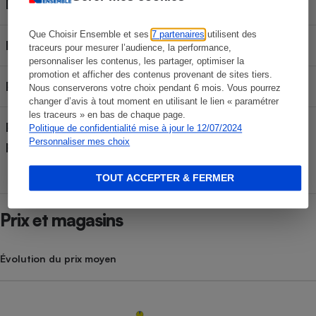
Détecteur de présence
Non
Que Choisir Ensemble et ses
7 partenaires
utilisent des
IP
IP34
traceurs pour mesurer l’audience, la performance,
personnaliser les contenus, les partager, optimiser la
promotion et afficher des contenus provenant de sites tiers.
Puissance testée
1500 W
Nous conserverons votre choix pendant 6 mois. Vous pourrez
changer d’avis à tout moment en utilisant le lien « paramétrer
les traceurs » en bas de chaque page.
Pays de fabrication (déclaré
Politique de confidentialité mise à jour le 12/07/2024
France
Personnaliser mes choix
par le fabricant)
TOUT ACCEPTER & FERMER
Prix et magasins
Évolution du prix moyen