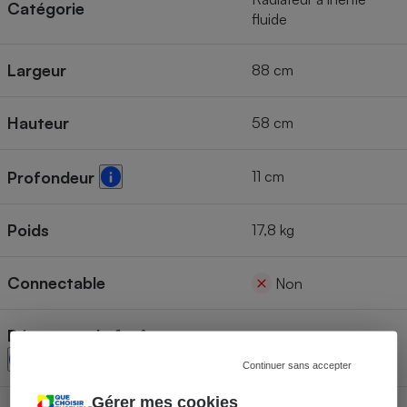
Catégorie
fluide
Largeur
88 cm
Hauteur
58 cm
11 cm
Profondeur
Poids
17,8 kg
Connectable
Non
Détecteur de fenêtre ouverte
Oui
Continuer sans accepter
Gérer mes cookies