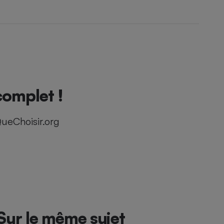
complet !
ueChoisir.org
Sur le même sujet