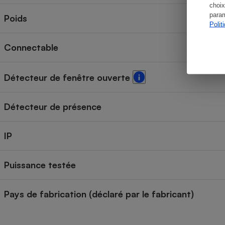
choix
param
Poids
Polit
Connectable
Détecteur de fenêtre ouverte
Détecteur de présence
IP
Puissance testée
Pays de fabrication (déclaré par le fabricant)