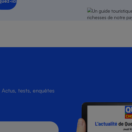
quez-ici
Actus, tests, enquêtes