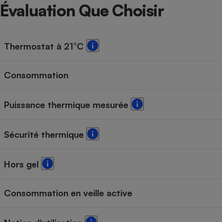
Radiateur électrique
Évaluation Que Choisir
Téléphone mobile -
Smartphone
Thermostat à 21°C
Plaque de cuisson à
induction
Consommation
Climatiseur -
Puissance thermique mesurée
Ventilateur
Sécurité thermique
Antivirus
Climatiseur -
Hors gel
Ventilateur
Consommation en veille active