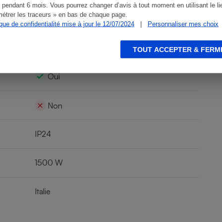
 pendant 6 mois. Vous pourrez changer d’avis à tout moment en utilisant le li
étrer les traceurs » en bas de chaque page.
15,5 kg
ique de confidentialité mise à jour le 12/07/2024
|
Personnaliser mes choix
Non
TOUT ACCEPTER & FERM
Oui
Non
IP24
1500 W
Italie