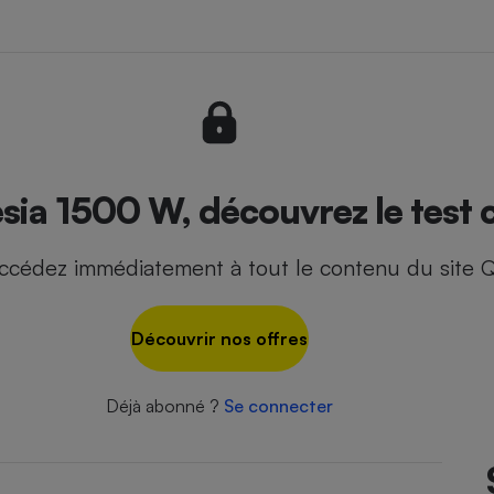
- Ustensile
Foie gras
Aide auditive
r
Assurance vie
sia 1500 W, découvrez le test 
ccédez immédiatement à tout le contenu du site Q
Poêle à granulés
gne - Comment choisir une
lle de champagne
en ligne
Découvrir nos offres
Ordinateur portable
Crème solaire
Lave-vaisselle
Déjà abonné ?
Se connecter