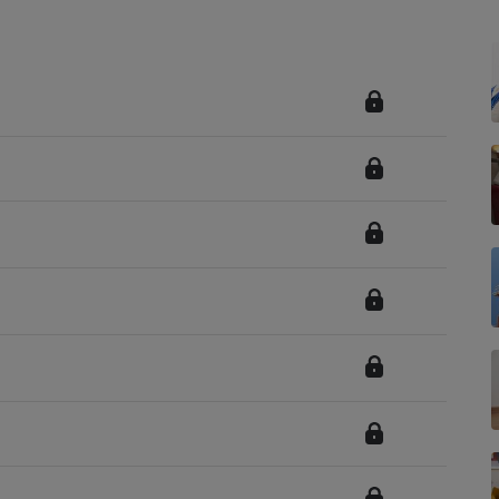
Électricité - Gaz
Appareil photo
numérique
Four encastrable
Lessive
Aspirateur