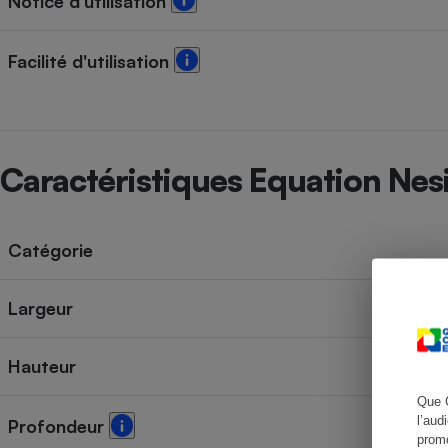
Notice d'utilisation
Facilité d'utilisation
Cafetière à expresso
Caractéristiques Equation Ne
Catégorie
Robot ménager
Largeur
Hauteur
Que 
l’aud
Profondeur
promo