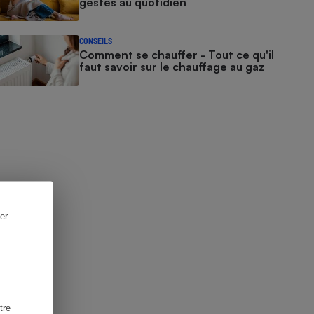
gestes au quotidien
CONSEILS
Comment se chauffer - Tout ce qu'il
faut savoir sur le chauffage au gaz
er
tre