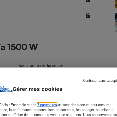
s
Réfrigérateur
sia 1500 W
Radiateur à inertie sèche
63 cm
Continuer sans accept
Gérer mes cookies
57 cm
Choisir Ensemble et ses
7 partenaires
utilisent des traceurs pour mesurer
ience, la performance, personnaliser les contenus, les partager, optimiser la
10 cm
tion et afficher des contenus provenant de sites tiers. Nous conserverons vo