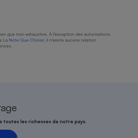
ien que non-exhaustive. À l’exception des autorisations
de
La Note Que Choisir
, il n’existe aucune relation
encés.
rage
e toutes les richesses de notre pays
.