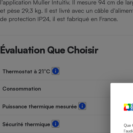
l’application Muller Intuitiv. Il mesure 94 cm de 
et pèse 29,3 kg. Il est livré avec un câble d’alime
de protection IP24, il est fabriqué en France.
Cafetière à expresso
Évaluation Que Choisir
Thermostat à 21°C
Robot ménager
Consommation
Puissance thermique mesurée
Sécurité thermique
Que 
l’aud