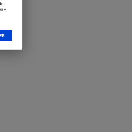
tre
en «
ER