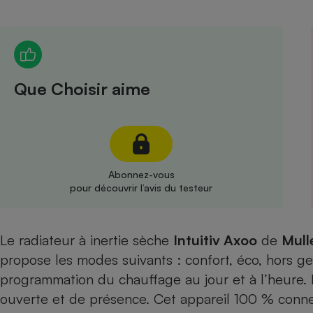
Radiateur électrique
Téléphone mobile -
Smartphone
Plaque de cuisson à
Que Choisir aime
induction
Climatiseur -
Ventilateur
Abonnez-vous
pour découvrir l’avis du testeur
Antivirus
Climatiseur -
Le radiateur à inertie sèche
Intuitiv Axoo
Ventilateur
de
Mull
propose les modes suivants : confort, éco, hors g
programmation du chauffage au jour et à l’heure. I
ouverte et de présence. Cet appareil 100 % conne