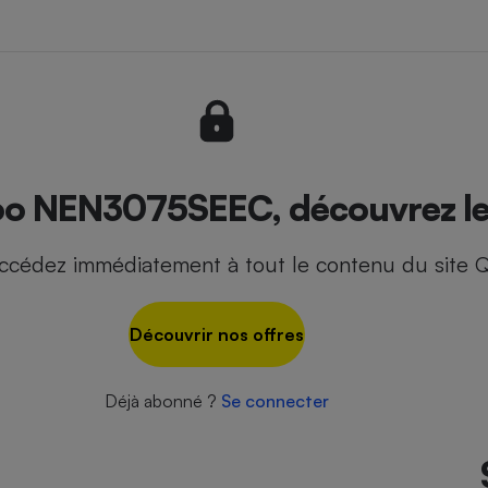
- Ustensile
Foie gras
Aide auditive
r
Assurance vie
xoo NEN3075SEEC, découvrez le 
ccédez immédiatement à tout le contenu du site Q
Poêle à granulés
gne - Comment choisir une
lle de champagne
en ligne
Découvrir nos offres
Ordinateur portable
Crème solaire
Lave-vaisselle
Déjà abonné ?
Se connecter