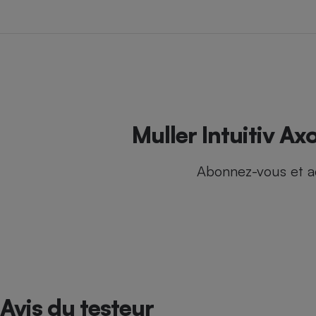
Internet
Gros électroménager
Téléphonie
Petit électroménager 
Complément
alimentaire
Mutuelle
Assurance emprunteu
Muller Intuitiv A
Abonnez-vous et a
Matelas
Champa
boutei
Banque 
Téléviseur
Antimoustique
Lave-linge
Avis du testeur