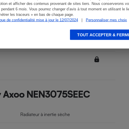
tion et afficher des contenus provenant de sites tiers. Nous conserverons vo
 pendant 6 mois. Vous pourrez changer d’avis à tout moment en utilisant le li
étrer les traceurs » en bas de chaque page.
ique de confidentialité mise à jour le 12/07/2024
|
Personnaliser mes choix
TOUT ACCEPTER & FERM
itiv Axoo NEN3075SEEC
Radiateur à inertie sèche