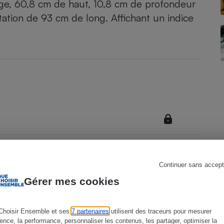
large, 60,8 cm de haut, 10,8 cm de profondeur
ntation de 93 cm de long. Affichant un indice
s
Réfrigérateur
Continuer sans accept
Gérer mes cookies
Choisir Ensemble et ses
7 partenaires
utilisent des traceurs pour mesurer
ience, la performance, personnaliser les contenus, les partager, optimiser la