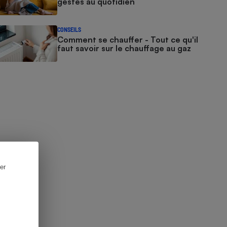
gestes au quotidien
CONSEILS
Comment se chauffer - Tout ce qu'il
faut savoir sur le chauffage au gaz
er