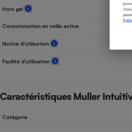
promo
Hors gel
choix
param
Polit
Consommation en veille active
Notice d'utilisation
Facilité d'utilisation
Caractéristiques Muller Intu
Catégorie