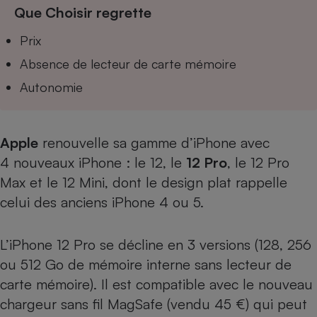
Téléphone mobile -
Que Choisir regrette
Smartphone
Plaque de cuisson à
Prix
induction
Absence de lecteur de carte mémoire
Autonomie
Climatiseur -
Ventilateur
Apple
renouvelle sa gamme d’iPhone avec
4 nouveaux
iPhone : le 12
, le
12 Pro
, le
12 Pro
Antivirus
Max
et le
12 Mini
, dont le design plat rappelle
Climatiseur -
Ventilateur
celui des anciens iPhone 4 ou 5.
L’iPhone 12 Pro se décline en 3 versions (128, 256
ou 512 Go de mémoire interne sans lecteur de
carte mémoire). Il est compatible avec le nouveau
chargeur sans fil MagSafe (vendu 45 €) qui peut