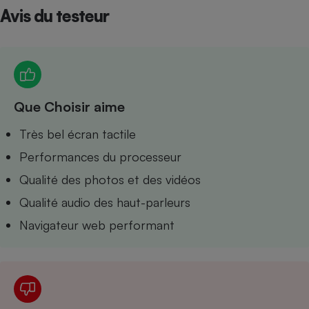
Avis du testeur
Petit électroménager - U
Complément
alimentaire
Mutuelle
Assurance emprunteur
Que Choisir aime
Matelas
Très bel écran tactile
Champagne
bouteille
Performances du processeur
Banque en 
Téléviseur
Qualité des photos et des vidéos
Antimoustique
Lave-linge
Qualité audio des haut-parleurs
Navigateur web performant
Radiateur électrique