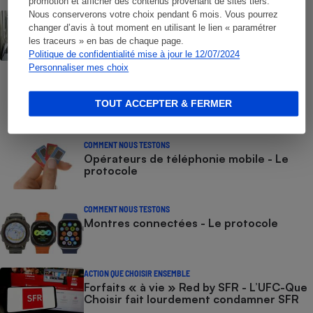
promotion et afficher des contenus provenant de sites tiers.
Nous conserverons votre choix pendant 6 mois. Vous pourrez
ACTUALITÉ
changer d’avis à tout moment en utilisant le lien « paramétrer
Numéros de services clients gratuits - La
liste des numéros non surtaxés
les traceurs » en bas de chaque page.
Politique de confidentialité mise à jour le 12/07/2024
Personnaliser mes choix
COMMENT NOUS TESTONS
Smartphones - Le protocole
TOUT ACCEPTER & FERMER
COMMENT NOUS TESTONS
Opérateurs de téléphonie mobile - Le
protocole
COMMENT NOUS TESTONS
Montres connectées - Le protocole
ACTION QUE CHOISIR ENSEMBLE
Forfaits « à vie » Red by SFR - L’UFC-Que
Choisir fait lourdement condamner SFR