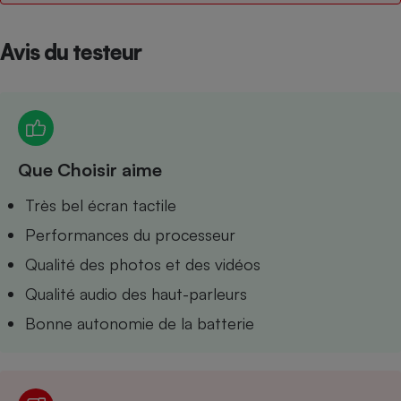
Petit électroménager - U
Complément
Avis du testeur
alimentaire
Mutuelle
Assurance emprunteur
Que Choisir aime
Matelas
Champagne
bouteille
Très bel écran tactile
Banque en 
Téléviseur
Performances du processeur
Antimoustique
Lave-linge
Qualité des photos et des vidéos
Qualité audio des haut-parleurs
Bonne autonomie de la batterie
Radiateur électrique