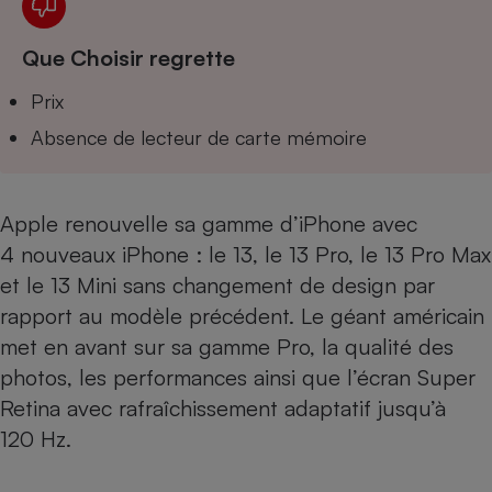
Téléphone mobile -
Smartphone
Plaque de cuisson à
Que Choisir regrette
induction
Prix
Absence de lecteur de carte mémoire
Climatiseur -
Ventilateur
Apple renouvelle sa gamme d’iPhone avec
4 nouveaux iPhone :
le
13
, le 13 Pro,
le
13 Pro Max
Antivirus
et
le
13 Mini
sans changement de design par
Climatiseur -
Ventilateur
rapport au modèle précédent. Le géant américain
met en avant sur sa gamme Pro, la qualité des
photos, les performances ainsi que l’écran Super
Retina avec rafraîchissement adaptatif jusqu’à
120 Hz.