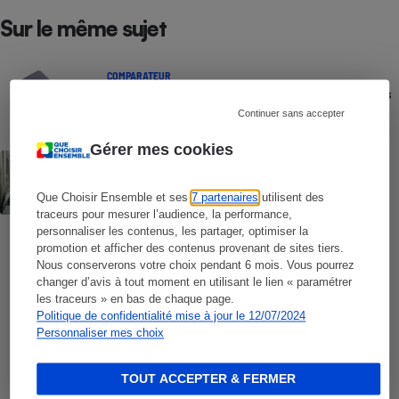
Sur le même sujet
COMPARATEUR
Comparateur gratuit des forfaits mobiles
- Choisissez le meilleur forfait, avec ou
Continuer sans accepter
sans engagement
Gérer mes cookies
ACTUALITÉ
Numéros de services clients gratuits - La
liste des numéros non surtaxés
Que Choisir Ensemble et ses
7 partenaires
utilisent des
traceurs pour mesurer l’audience, la performance,
personnaliser les contenus, les partager, optimiser la
COMMENT NOUS TESTONS
promotion et afficher des contenus provenant de sites tiers.
Smartphones - Le protocole
Nous conserverons votre choix pendant 6 mois. Vous pourrez
changer d’avis à tout moment en utilisant le lien « paramétrer
les traceurs » en bas de chaque page.
Politique de confidentialité mise à jour le 12/07/2024
COMMENT NOUS TESTONS
Personnaliser mes choix
Opérateurs de téléphonie mobile - Le
protocole
TOUT ACCEPTER & FERMER