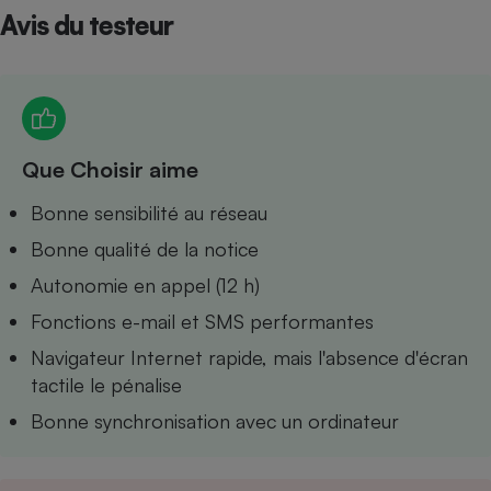
Avis du testeur
Petit électroménager - U
Complément
alimentaire
Mutuelle
Assurance emprunteur
Que Choisir aime
Matelas
Bonne sensibilité au réseau
Champagne
bouteille
Bonne qualité de la notice
Banque en 
Téléviseur
Autonomie en appel (12 h)
Antimoustique
Lave-linge
Fonctions e-mail et SMS performantes
Navigateur Internet rapide, mais l'absence d'écran
tactile le pénalise
Bonne synchronisation avec un ordinateur
Radiateur électrique