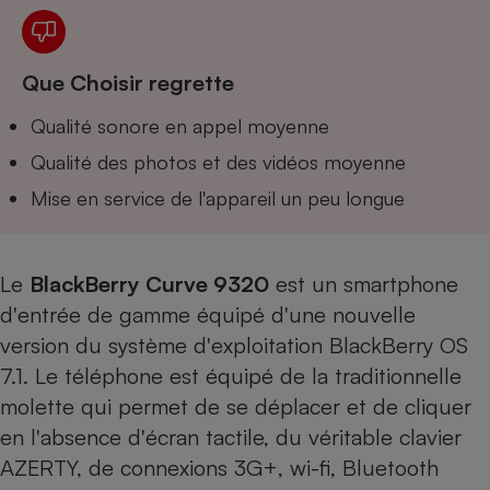
Téléphone mobile -
Smartphone
Plaque de cuisson à
induction
Que Choisir regrette
Qualité sonore en appel moyenne
Climatiseur -
Qualité des photos et des vidéos moyenne
Ventilateur
Mise en service de l'appareil un peu longue
Antivirus
Le
BlackBerry Curve 9320
est un smartphone
Climatiseur -
Ventilateur
d'entrée de gamme équipé d'une nouvelle
version du système d'exploitation BlackBerry OS
7.1. Le téléphone est équipé de la traditionnelle
molette qui permet de se déplacer et de cliquer
en l'absence d'écran tactile, du véritable clavier
AZERTY, de connexions 3G+, wi-fi, Bluetooth