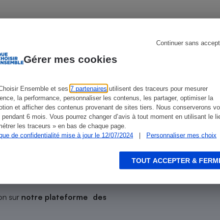
Électricité - Gaz
Appareil photo
numérique
Continuer sans accept
Four encastrable
Gérer mes cookies
ien que non-exhaustive. À l’exception des autorisations
de
La Note Que Choisir
, il n’existe aucune relation
encés.
Choisir Ensemble et ses
7 partenaires
utilisent des traceurs pour mesurer
ience, la performance, personnaliser les contenus, les partager, optimiser la
Lessive
tion et afficher des contenus provenant de sites tiers. Nous conserverons vo
 pendant 6 mois. Vous pourrez changer d’avis à tout moment en utilisant le li
étrer les traceurs » en bas de chaque page.
ique de confidentialité mise à jour le 12/07/2024
|
Personnaliser mes choix
n ?
Aspirateur
TOUT ACCEPTER & FERM
sionnel !
on sur
notre plateforme des