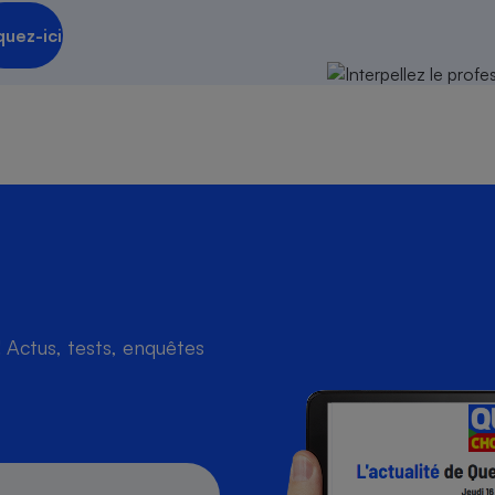
quez-ici
s
Réfrigérateur
Actus, tests, enquêtes