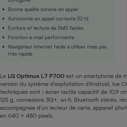
Internet
Bonne qualité sonore en appel
Gros électroménager
Téléphonie
Autonomie en appel correcte (12 h)
Petit électroménager 
Écriture et lecture de SMS faciles
Complément
alimentaire
Fonction e-mail performante
Mutuelle
Assurance emprunteu
Navigateur Internet facile à utiliser mais pas
très rapide
Matelas
Champa
Le
LG Optimus L7 P700
est un smartphone de m
boutei
Banque 
version du système d'exploitation d'Android, Ice 
Téléviseur
techniques sont : écran tactile capacitif de 10,9 
Antimoustique
125 g, connexions 3G+, wi-fi, Bluetooth stéréo, 
Lave-linge
accompagnée d'un lecteur de carte, appareil photo
en 640 × 480 pixels.