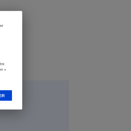
er
tre
en «
ER