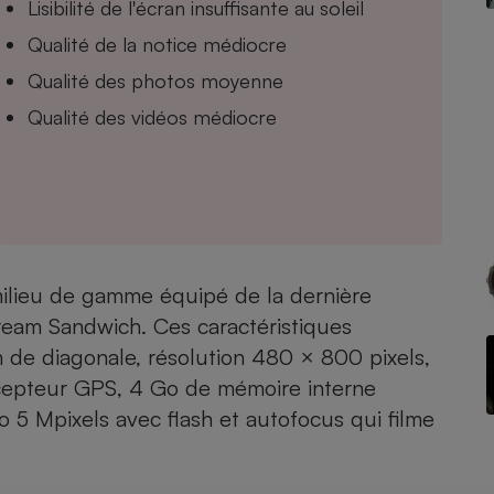
Lisibilité de l'écran insuffisante au soleil
Qualité de la notice médiocre
Qualité des photos moyenne
- Ustensile
Qualité des vidéos médiocre
Foie gras
Aide auditive
r
Assurance vie
Poêle à granulés
gne - Comment choisir une
ilieu de gamme équipé de la dernière
lle de champagne
en ligne
Cream Sandwich. Ces caractéristiques
Ordinateur portable
cm de diagonale, résolution 480 × 800 pixels,
Crème solaire
récepteur GPS, 4 Go de mémoire interne
Lave-vaisselle
 5 Mpixels avec flash et autofocus qui filme