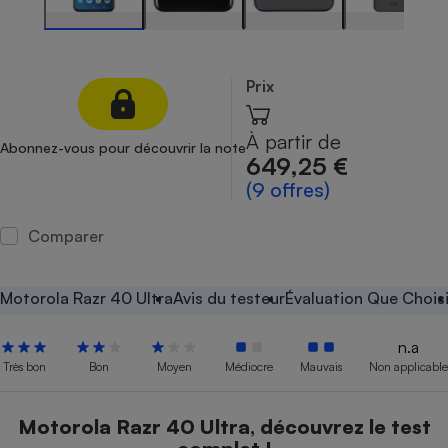
Petit électroménager - U
Complément
alimentaire
Mutuelle
Prix
Assurance emprunteur
À partir de
Abonnez-vous pour découvrir la note
649,25 €
(9 offres)
Matelas
Champagne
bouteille
Banque en 
Comparer
Téléviseur
Antimoustique
Lave-linge
Motorola Razr 40 Ultra
Avis du testeur
Évaluation Que Choisi
n.a
Très bon
Bon
Moyen
Médiocre
Mauvais
Non applicable
Radiateur électrique
Motorola Razr 40 Ultra, découvrez le test