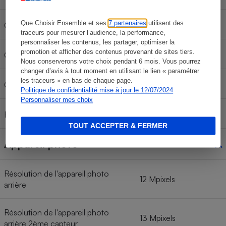
Oui
Que Choisir Ensemble et ses
7 partenaires
utilisent des
GPS
traceurs pour mesurer l’audience, la performance,
personnaliser les contenus, les partager, optimiser la
promotion et afficher des contenus provenant de sites tiers.
Oui
Galileo
Nous conserverons votre choix pendant 6 mois. Vous pourrez
changer d’avis à tout moment en utilisant le lien « paramétrer
les traceurs » en bas de chaque page.
Oui
Glonass
Politique de confidentialité mise à jour le 12/07/2024
Personnaliser mes choix
Oui
Beidou
TOUT ACCEPTER & FERMER
Appareil photo
Résolution de l'appareil photo
12 Mpixels
arrière
Résolution de l'appareil photo
13 Mpixels
arrière 2ème capteur