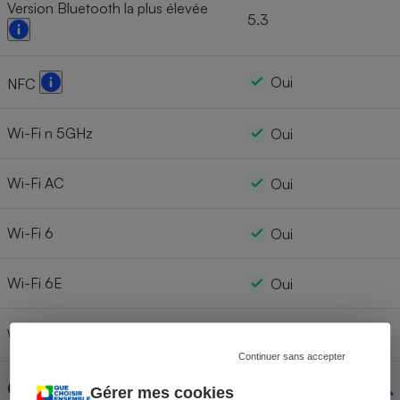
Version Bluetooth la plus élevée
5.3
Oui
NFC
Wi-Fi n 5GHz
Oui
Wi-Fi AC
Oui
Wi-Fi 6
Oui
Wi-Fi 6E
Oui
Wi-Fi 7
Continuer sans accepter
Géolocalisation
Gérer mes cookies