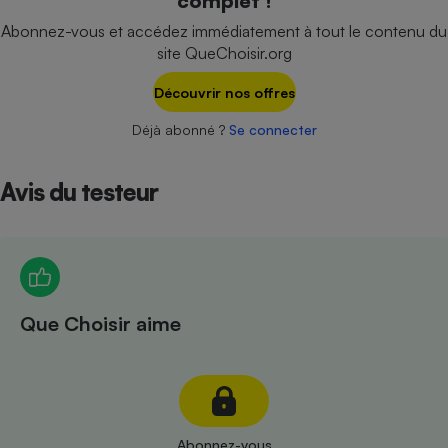
complet !
Téléphone mobile -
Smartphone
Abonnez-vous et accédez immédiatement à tout le contenu du
Plaque de cuisson à
site QueChoisir.org
induction
Découvrir nos offres
Déjà abonné ?
Se connecter
Climatiseur -
Ventilateur
Avis du testeur
Antivirus
Climatiseur -
Ventilateur
Que Choisir aime
Abonnez-vous