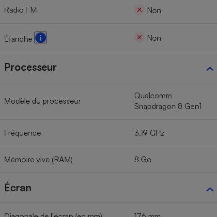
Radio FM
Non
Non
Étanche
Processeur
Qualcomm
Modèle du processeur
Snapdragon 8 Gen1
Fréquence
3,19 GHz
Mémoire vive (RAM)
8 Go
Écran
Diagonale de l'écran (en mm)
176 mm