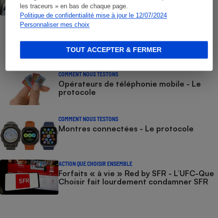
liste des numéros non surtaxés
les traceurs » en bas de chaque page.
Politique de confidentialité mise à jour le 12/07/2024
Personnaliser mes choix
COMMENT NOUS TESTONS
Smartphones - Le protocole
TOUT ACCEPTER & FERMER
COMMENT NOUS TESTONS
Opérateurs de téléphonie mobile - Le
protocole
COMMENT NOUS TESTONS
Montres connectées - Le protocole
ACTION QUE CHOISIR ENSEMBLE
Forfaits « à vie » Red by SFR - L’UFC-Que
Choisir fait lourdement condamner SFR