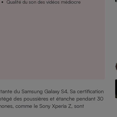
Qualité du son des vidéos médiocre
- Ustensile
Foie gras
Aide auditive
r
Assurance vie
Poêle à granulés
gne - Comment choisir une
lle de champagne
en ligne
Ordinateur portable
Crème solaire
stante du Samsung Galaxy S4. Sa certification
Lave-vaisselle
rotégé des poussières et étanche pendant 30
hones, comme le Sony Xperia Z, sont