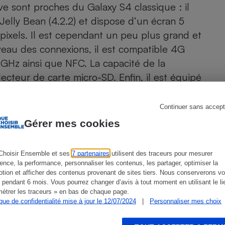
Électricité - Gaz
ve sont proches du Galaxy S4 classique : il
Jelly Bean (4.2.2) et dispose d’un écran 5
pixels. Il est cependant un peu plus grand et
Appareil photo
numérique
veau des connexions, il est compatible 4G
Four encastrable
5 GHz ainsi que NFC. La capacité de la
teur de carte micro-SD. Enfin, il est équipé
cus qui filme en haute résolution (1920 x
Lessive
Continuer sans accept
Gérer mes cookies
Choisir Ensemble et ses
7 partenaires
utilisent des traceurs pour mesurer
Aspirateur
ience, la performance, personnaliser les contenus, les partager, optimiser la
tion et afficher des contenus provenant de sites tiers. Nous conserverons vo
 pendant 6 mois. Vous pourrez changer d’avis à tout moment en utilisant le li
ien que non-exhaustive. À l’exception des autorisations
étrer les traceurs » en bas de chaque page.
de
La Note Que Choisir
, il n’existe aucune relation
ique de confidentialité mise à jour le 12/07/2024
|
Personnaliser mes choix
encés.