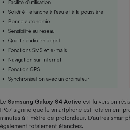
Facilité d’utilisation
Internet
Solidité : étanche à l’eau et à la poussière
Gros électroménager
Téléphonie
Bonne autonomie
Petit électroménager 
Sensibilité au réseau
Complément
alimentaire
Qualité audio en appel
Mutuelle
Assurance emprunteu
Fonctions SMS et e-mails
Navigation sur Internet
Fonction GPS
Matelas
Champa
Synchronisation avec un ordinateur
boutei
Banque 
Téléviseur
Antimoustique
Le
Samsung Galaxy S4 Active
est la version rési
Lave-linge
IP67 signifie que le smartphone est totalement p
minutes à 1 mètre de profondeur. D’autres smartp
également totalement étanches.