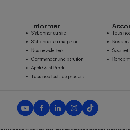
Informer
Acco
S’abonner au site
Tous no
S’abonner au magazine
Nos serv
Nos newsletters
Soumettr
Commander une parution
Rencontr
Appli Quel Produit
Tous nos tests de produits
rsonnelles
Plan du site
Newsletter
Conditions générales
Paramétrer les traceurs
Que