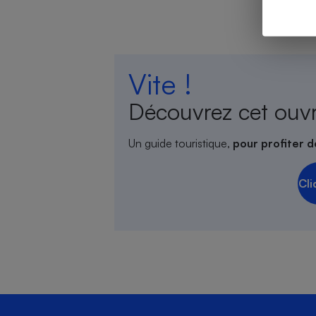
Cafetière à expresso
Vite !
Découvrez cet ouv
Un guide touristique,
pour profiter d
Cli
Robot ménager