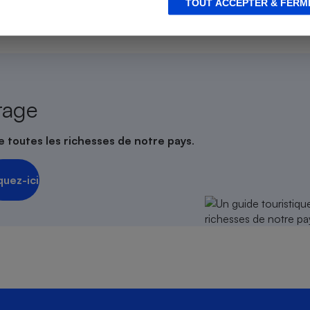
TOUT ACCEPTER & FERM
s
Réfrigérateur
rage
e toutes les richesses de notre pays
.
quez-ici