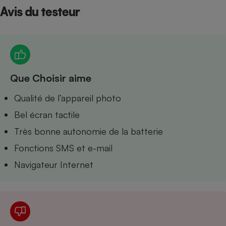
Avis du testeur
Petit électroménager - U
Complément
alimentaire
Mutuelle
Assurance emprunteur
Que Choisir aime
Matelas
Qualité de l’appareil photo
Champagne
bouteille
Bel écran tactile
Banque en 
Téléviseur
Très bonne autonomie de la batterie
Antimoustique
Lave-linge
Fonctions SMS et e-mail
Navigateur Internet
Radiateur électrique