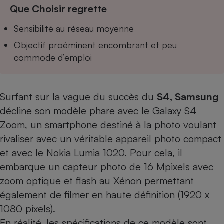
Téléphone mobile -
Que Choisir regrette
Smartphone
Plaque de cuisson à
Sensibilité au réseau moyenne
induction
Objectif proéminent encombrant et peu
commode d’emploi
Climatiseur -
Ventilateur
Surfant sur la vague du succès du
S4, Samsung
décline son modèle phare avec le Galaxy S4
Antivirus
Zoom, un smartphone destiné à la photo voulant
Climatiseur -
rivaliser avec un véritable appareil photo compact
Ventilateur
et avec le Nokia Lumia 1020. Pour cela, il
embarque un capteur photo de 16 Mpixels avec
zoom optique et flash au Xénon permettant
également de filmer en haute définition (1920 x
1080 pixels).
En réalité, les spécifications de ce modèle sont