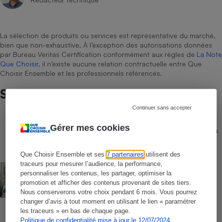
La sélection de produits ou services est représentative du marché,
bien que non-exhaustive. À l’exception des autorisations données
par Bureau Veritas Certification conformément aux règles de
La Note
Que Choisir
, il n’existe aucune relation contractuelle entre Que
Choisir Ensemble et les professionnels référencés.
Sur le même sujet
Continuer sans accepter
COMPARATEUR
Gérer mes cookies
Comparateur gratuit des forfaits mobiles
- Choisissez le meilleur forfait, avec ou
sans engagement
Que Choisir Ensemble et ses
7 partenaires
utilisent des
traceurs pour mesurer l’audience, la performance,
ACTUALITÉ
personnaliser les contenus, les partager, optimiser la
Numéros de services clients gratuits - La
promotion et afficher des contenus provenant de sites tiers.
liste des numéros non surtaxés
Nous conserverons votre choix pendant 6 mois. Vous pourrez
changer d’avis à tout moment en utilisant le lien « paramétrer
les traceurs » en bas de chaque page.
COMMENT NOUS TESTONS
Smartphones - Le protocole
Politique de confidentialité mise à jour le 12/07/2024