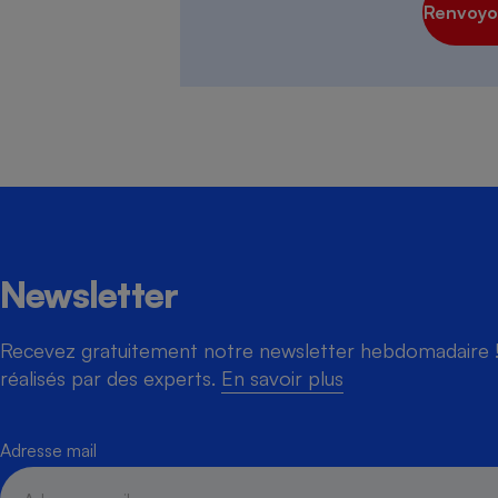
Renvoyon
Cafetière à expresso
Newsletter
Robot ménager
Recevez gratuitement notre newsletter hebdomadaire ! 
réalisés par des experts.
En savoir plus
Adresse mail