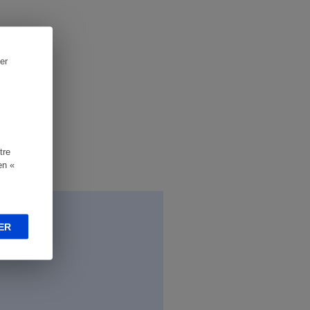
er
tre
en «
ER