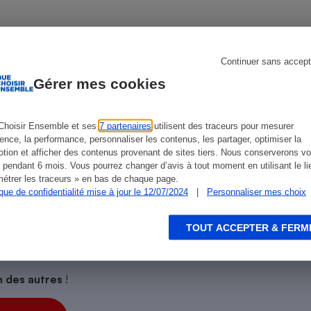
Électricité - Gaz
Appareil photo
numérique
Continuer sans accept
Four encastrable
Gérer mes cookies
ien que non-exhaustive. À l’exception des autorisations
de
La Note Que Choisir
, il n’existe aucune relation
encés.
Choisir Ensemble et ses
7 partenaires
utilisent des traceurs pour mesurer
ience, la performance, personnaliser les contenus, les partager, optimiser la
Lessive
tion et afficher des contenus provenant de sites tiers. Nous conserverons vo
 pendant 6 mois. Vous pourrez changer d’avis à tout moment en utilisant le li
étrer les traceurs » en bas de chaque page.
ique de confidentialité mise à jour le 12/07/2024
|
Personnaliser mes choix
Aspirateur
TOUT ACCEPTER & FERM
on des autres
!