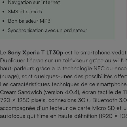
Navigation sur Internet
Internet
SMS et e-mails
Gros électroménager
Téléphonie
Bon baladeur MP3
Petit électroménager 
Synchronisation avec un ordinateur
Complément
alimentaire
Mutuelle
Assurance emprunteu
Le
Sony Xperia T LT30p
est le smartphone vedett
Dupliquer l’écran sur un téléviseur grâce au wi-fi
haut-parleurs grâce à la technologie NFC ou enc
Matelas
Champa
(nuage), sont quelques-unes des possibilités offer
boutei
Banque 
Les caractéristiques techniques de ce smartphone 
Téléviseur
Cream Sandwich (version 4.0.4), écran tactile de 
Antimoustique
720 × 1280 pixels, connexions 3G+, Bluetooth 3.0,
Lave-linge
accompagnée d’un lecteur de carte Micro SD et un
autofocus qui filme en haute définition (1920 × 108