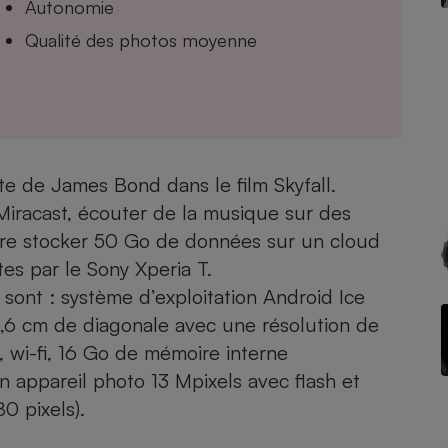
Autonomie
Qualité des photos moyenne
- Ustensile
Foie gras
Aide auditive
r
Assurance vie
e de James Bond dans le film Skyfall.
 Miracast, écouter de la musique sur des
ore stocker 50 Go de données sur un cloud
Poêle à granulés
gne - Comment choisir une
tes par le Sony Xperia T.
lle de champagne
en ligne
sont : système d’exploitation Android Ice
Ordinateur portable
11,6 cm de diagonale avec une résolution de
Crème solaire
 wi-fi, 16 Go de mémoire interne
Lave-vaisselle
 appareil photo 13 Mpixels avec flash et
0 pixels).