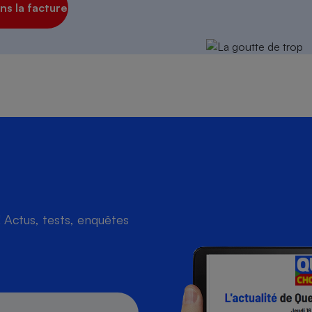
s la facture
s
Réfrigérateur
Actus, tests, enquêtes