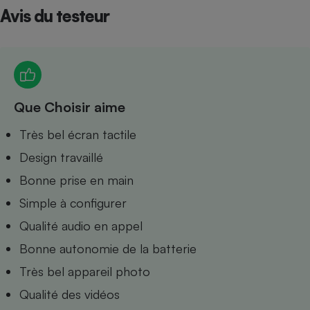
Avis du testeur
Petit électroménager - U
Complément
alimentaire
Mutuelle
Assurance emprunteur
Que Choisir aime
Matelas
Très bel écran tactile
Champagne
bouteille
Design travaillé
Banque en 
Téléviseur
Bonne prise en main
Antimoustique
Lave-linge
Simple à configurer
Qualité audio en appel
Bonne autonomie de la batterie
Très bel appareil photo
Radiateur électrique
Qualité des vidéos