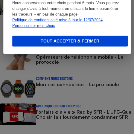
Numéros de services clients gratuits - La
Nous conserverons votre choix pendant 6 mois. Vous pourrez
liste des numéros non surtaxés
changer d’avis à tout moment en utilisant le lien « paramétrer
les traceurs » en bas de chaque page.
Politique de confidentialité mise à jour le 12/07/2024
COMMENT NOUS TESTONS
Personnaliser mes choix
Smartphones - Le protocole
TOUT ACCEPTER & FERMER
COMMENT NOUS TESTONS
Opérateurs de téléphonie mobile - Le
protocole
COMMENT NOUS TESTONS
Montres connectées - Le protocole
ACTION QUE CHOISIR ENSEMBLE
Forfaits « à vie » Red by SFR - L’UFC-Que
Choisir fait lourdement condamner SFR