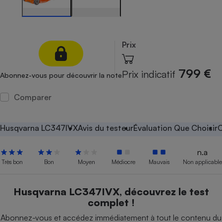
Petit électroménager - U
Complément
alimentaire
Mutuelle
Prix
Assurance emprunteur
799 €
Prix indicatif
Abonnez-vous pour découvrir la note
Matelas
Comparer
Champagne
bouteille
Banque en 
Husqvarna LC347IVX
Avis du testeur
Évaluation Que Choisir
C
Téléviseur
Antimoustique
Lave-linge
n.a
Très bon
Bon
Moyen
Médiocre
Mauvais
Non applicable
Husqvarna LC347IVX, découvrez le test
Radiateur électrique
complet !
Abonnez-vous et accédez immédiatement à tout le contenu du