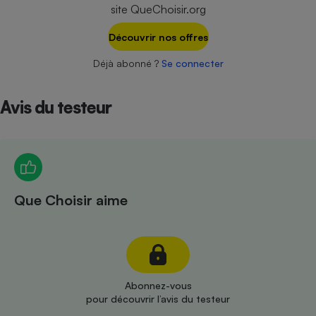
Téléphone mobile -
site QueChoisir.org
Smartphone
Plaque de cuisson à
Découvrir nos offres
induction
Déjà abonné ?
Se connecter
Climatiseur -
Avis du testeur
Ventilateur
Antivirus
Climatiseur -
Ventilateur
Que Choisir aime
Abonnez-vous
pour découvrir l’avis du testeur