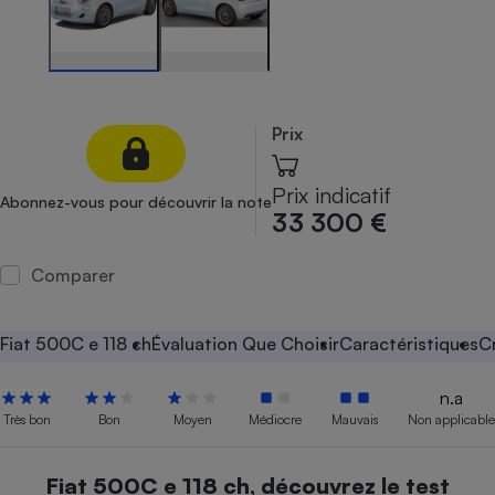
Petit électroménager - U
Complément
alimentaire
Mutuelle
Assurance emprunteur
Prix
Prix indicatif
Abonnez-vous pour découvrir la note
Matelas
33 300 €
Champagne
bouteille
Banque en 
Comparer
Téléviseur
Antimoustique
Lave-linge
Fiat 500C e 118 ch
Évaluation Que Choisir
Caractéristiques
C
n.a
Très bon
Bon
Moyen
Médiocre
Mauvais
Non applicable
Radiateur électrique
Fiat 500C e 118 ch, découvrez le test