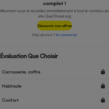
complet !
Téléphone mobile -
Smartphone
Abonnez-vous et accédez immédiatement à tout le contenu du
Plaque de cuisson à
induction
site QueChoisir.org
Découvrir nos offres
Déjà abonné ?
Se connecter
Climatiseur -
Ventilateur
Évaluation Que Choisir
Antivirus
Climatiseur -
Ventilateur
Carrosserie, coffre
Habitacle
Confort