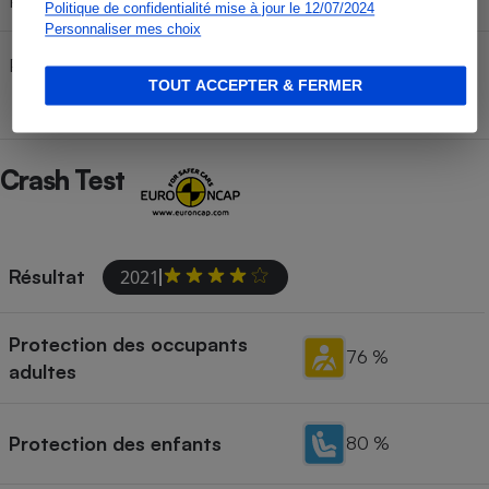
Poids remorquable freiné
Politique de confidentialité mise à jour le 12/07/2024
Personnaliser mes choix
Poids remorquable non freiné
TOUT ACCEPTER & FERMER
Crash Test
Résultat
2021
Protection des occupants
76 %
adultes
Protection des enfants
80 %