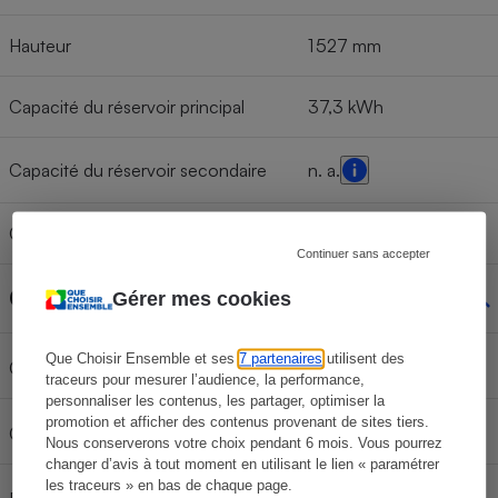
Hauteur
1 527 mm
Capacité du réservoir principal
37,3 kWh
Capacité du réservoir secondaire
n. a.
Capacité brute de la batterie
42 kWh
Continuer sans accepter
Chargement
Gérer mes cookies
Que Choisir Ensemble et ses
7 partenaires
utilisent des
Charge maxi toit
traceurs pour mesurer l’audience, la performance,
personnaliser les contenus, les partager, optimiser la
promotion et afficher des contenus provenant de sites tiers.
Charge d'appui vertical
Nous conserverons votre choix pendant 6 mois. Vous pourrez
changer d’avis à tout moment en utilisant le lien « paramétrer
les traceurs » en bas de chaque page.